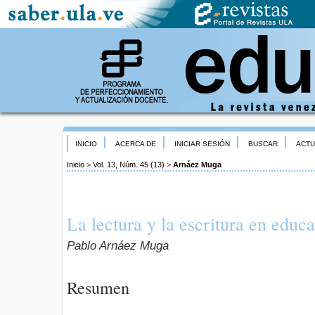
INICIO
ACERCA DE
INICIAR SESIÓN
BUSCAR
ACTU
Inicio
>
Vol. 13, Núm. 45 (13)
>
Arnáez Muga
La lectura y la escritura en educ
Pablo Arnáez Muga
Resumen