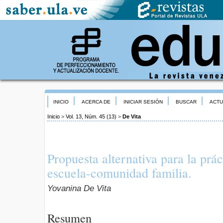
INICIO
ACERCA DE
INICIAR SESIÓN
BUSCAR
ACTU
Inicio
>
Vol. 13, Núm. 45 (13)
>
De Vita
Propuesta alternativa para la prác
escuela-comunidad familia.
Yovanina De Vita
Resumen