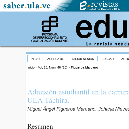
INICIO
ACERCA DE
INICIAR SESIÓN
BUSCAR
ACTU
Inicio
>
Vol. 13, Núm. 46 (13)
>
Figueroa Marcano
Admisión estudiantil en la carrer
ULA-Táchira.
Miguel Ángel Figueroa Marcano, Johana Niev
Resumen