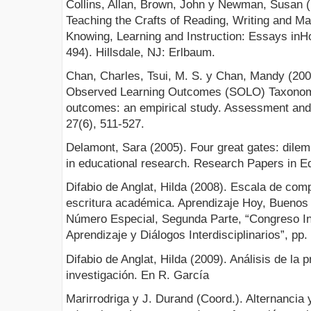
Collins, Allan, Brown, John y Newman, Susan (
Teaching the Crafts of Reading, Writing and Ma
Knowing, Learning and Instruction: Essays inHo
494). Hillsdale, NJ: Erlbaum.
Chan, Charles, Tsui, M. S. y Chan, Mandy (2007
Observed Learning Outcomes (SOLO) Taxonomy
outcomes: an empirical study. Assessment and 
27(6), 511-527.
Delamont, Sara (2005). Four great gates: dilem
in educational research. Research Papers in Ed
Difabio de Anglat, Hilda (2008). Escala de comp
escritura académica. Aprendizaje Hoy, Buenos A
Número Especial, Segunda Parte, “Congreso In
Aprendizaje y Diálogos Interdisciplinarios”, pp.
Difabio de Anglat, Hilda (2009). Análisis de la 
investigación. En R. García
Marirrodriga y J. Durand (Coord.). Alternancia 