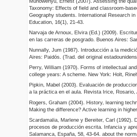
Munowenyu, Ernest (2007). Assessing the qual
Taxonomy: Effects of field and classroom-based
Geography students. International Research in
Education, 16(1), 21-43.
Narvaja de Arnoux, Elvira (Ed.) (2009). Escrit
en las carreras de posgrado. Buenos Aires: San
Nunnally, Jum (1987). Introducción a la medici
Aires: Paidós. (Trad. del original estadounidens
Perry, William (1970). Forms of intellectual an
college years: A scheme. New York: Holt, Rine
Pipkin, Mabel (2003). Evaluación de produccion
a la práctica en el aula. Revista Irice, Rosario,
Rogers, Graham (2004). History, learning tech
Making the difference? Active learning in higher
Scardamalia, Marlene y Bereiter, Carl (1992). 
procesos de producción escrita. Infancia y apr
Salamanca, España, 58, 43-64. about the norm