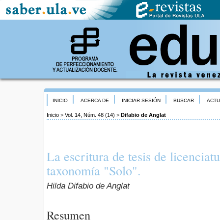
INICIO
ACERCA DE
INICIAR SESIÓN
BUSCAR
ACTU
Inicio
>
Vol. 14, Núm. 48 (14)
>
Difabio de Anglat
La escritura de tesis de licenciat
taxonomía "Solo".
Hilda Difabio de Anglat
Resumen