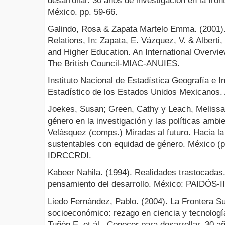
desarrollar. 30 años de investigación en la fr
México. pp. 59-66.
Galindo, Rosa & Zapata Martelo Emma. (2001)
Relations, In: Zapata, E. Vázquez, V. & Alberti
and Higher Education. An International Overv
The British Council-MIAC-ANUIES.
Instituto Nacional de Estadística Geografía e I
Estadístico de los Estados Unidos Mexicanos.
Joekes, Susan; Green, Cathy y Leach, Melissa 
género en la investigación y las políticas amb
Velásquez (comps.) Miradas al futuro. Hacia l
sustentables con equidad de género. México 
IDRCCRDI.
Kabeer Nahila. (1994). Realidades trastocadas.
pensamiento del desarrollo. México: PAIDÓ
Liedo Fernández, Pablo. (2004). La Frontera 
socioeconómico: rezago en ciencia y tecnolog
Tuñón E. et ál., Conocer para desarrollar. 30 a