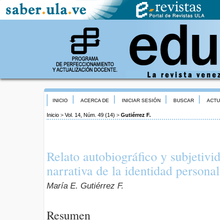
INICIO
ACERCA DE
INICIAR SESIÓN
BUSCAR
ACTU
Inicio
>
Vol. 14, Núm. 49 (14)
>
Gutiérrez F.
Relato autobiográfico y subjetivi
narrativa de la identidad personal
María E. Gutiérrez F.
Resumen