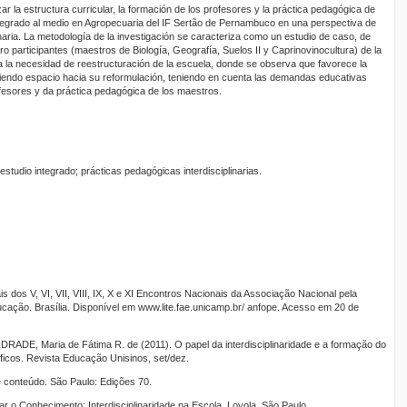
izar la estructura curricular, la formación de los profesores y la práctica pedagógica de
tegrado al medio en Agropecuaria del IF Sertão de Pernambuco en una perspectiva de
naria. La metodología de la investigación se caracteriza como un estudio de caso, de
tro participantes (maestros de Biología, Geografía, Suelos II y Caprinovinocultura) de la
 la necesidad de reestructuración de la escuela, donde se observa que favorece la
abriendo espacio hacia su reformulación, teniendo en cuenta las demandas educativas
ofesores y da práctica pedagógica de los maestros.
estudio integrado; prácticas pedagógicas interdisciplinarias.
os V, VI, VII, VIII, IX, X e XI Encontros Nacionais da Associação Nacional pela
cação. Brasília. Disponível em www.lite.fae.unicamp.br/ anfope. Acesso em 20 de
RADE, Maria de Fátima R. de (2011). O papel da interdisciplinaridade e a formação do
óficos. Revista Educação Unisinos, set/dez.
e conteúdo. São Paulo: Edições 70.
r o Conhecimento: Interdisciplinaridade na Escola. Loyola, São Paulo.