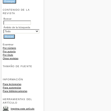
CONTENIDO DE LA
REVISTA
Buscar
Ámbito de la búsqueda
Examinar
Por número
Por autor/a
Por título
Otras revistas
TAMAÑO DE FUENTE
INFORMACIÓN
Para lectores/as
Para autores/as
Para bibliotecarios/as
HERRAMIENTAS DEL
ARTÍCULO
Imprima este artículo