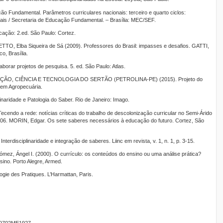
ção Fundamental. Parâmetros curriculares nacionais: terceiro e quarto ciclos:
is / Secretaria de Educação Fundamental. – Brasília: MEC/SEF.
ucação: 2.ed. São Paulo: Cortez.
ETTO, Elba Siqueira de Sá (2009). Professores do Brasil: impasses e desafios. GATTI,
o, Brasília.
aborar projetos de pesquisa. 5. ed. São Paulo: Atlas.
O, CIÊNCIA E TECNOLOGIA DO SERTÃO (PETROLINA-PE) (2015). Projeto do
 em Agropecuária.
linaridade e Patologia do Saber. Rio de Janeiro: Imago.
Tecendo a rede: notícias críticas do trabalho de descolonização curricular no Semi-Árido
2006. MORIN, Edgar. Os sete saberes necessários à educação do futuro. Cortez, São
terdisciplinaridade e integração de saberes. Liinc em revista, v. 1, n. 1, p. 3-15.
mez, Ángel I. (2000). O currículo: os conteúdos do ensino ou uma análise prática?
ino. Porto Alegre, Armed.
ogie des Pratiques. L’Harmattan, Paris.
9702ME1927