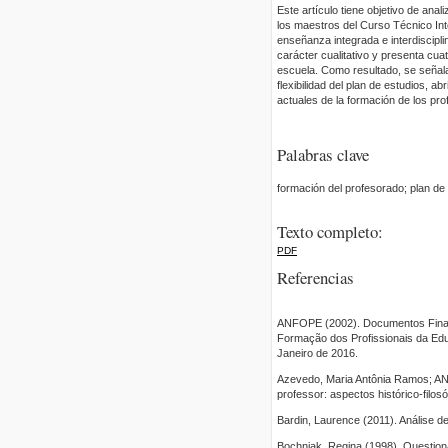
Este artículo tiene objetivo de anal
los maestros del Curso Técnico In
enseñanza integrada e interdiscipli
carácter cualitativo y presenta cua
escuela. Como resultado, se señala
flexibilidad del plan de estudios, 
actuales de la formación de los pr
Palabras clave
formación del profesorado; plan de 
Texto completo:
PDF
Referencias
ANFOPE (2002). Documentos Finais d
Formação dos Profissionais da Edu
Janeiro de 2016.
Azevedo, Maria Antônia Ramos; AND
professor: aspectos histórico-filos
Bardin, Laurence (2011). Análise d
Bochniak, Regina (1998). Questiona