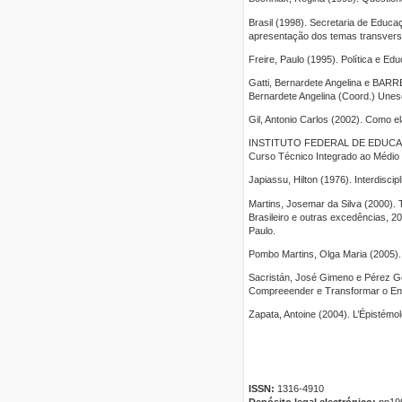
Brasil (1998). Secretaria de Educa
apresentação dos temas transversa
Freire, Paulo (1995). Política e Ed
Gatti, Bernardete Angelina e BARR
Bernardete Angelina (Coord.) Unesc
Gil, Antonio Carlos (2002). Como el
INSTITUTO FEDERAL DE EDUCAÇÃ
Curso Técnico Integrado ao Médio
Japiassu, Hilton (1976). Interdiscip
Martins, Josemar da Silva (2000). 
Brasileiro e outras excedências, 
Paulo.
Pombo Martins, Olga Maria (2005). In
Sacristán, José Gimeno e Pérez Gó
Compreeender e Transformar o Ens
Zapata, Antoine (2004). L’Épistémol
ISSN:
1316-4910
Depósito legal electrónico:
pp19