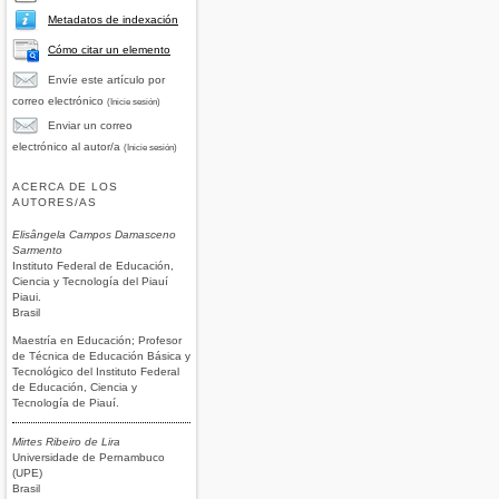
Metadatos de indexación
Cómo citar un elemento
Envíe este artículo por
correo electrónico
(Inicie sesión)
Enviar un correo
electrónico al autor/a
(Inicie sesión)
ACERCA DE LOS
AUTORES/AS
Elisângela Campos Damasceno
Sarmento
Instituto Federal de Educación,
Ciencia y Tecnología del Piauí
Piaui.
Brasil
Maestría en Educación; Profesor
de Técnica de Educación Básica y
Tecnológico del Instituto Federal
de Educación, Ciencia y
Tecnología de Piauí.
Mirtes Ribeiro de Lira
Universidade de Pernambuco
(UPE)
Brasil