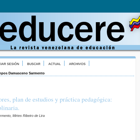
CIAR SESIÓN
BUSCAR
ACTUAL
ARCHIVOS
pos Damasceno Sarmento
res, plan de estudios y práctica pedagógica:
linaria.
ento, Mirtes Ribeiro de Lira