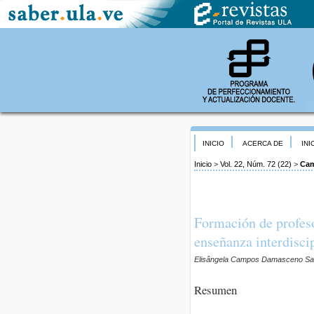
INICIO
ACERCA DE
INI
Inicio
>
Vol. 22, Núm. 72 (22)
>
Cam
Formación de profeso
enseñanza interdiscip
Elisângela Campos Damasceno Sarm
Resumen