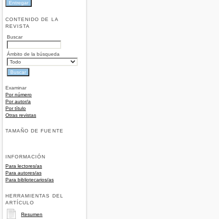
CONTENIDO DE LA
REVISTA
Buscar
Ámbito de la búsqueda
Examinar
Por número
Por autor/a
Por título
Otras revistas
TAMAÑO DE FUENTE
INFORMACIÓN
Para lectores/as
Para autores/as
Para bibliotecarios/as
HERRAMIENTAS DEL
ARTÍCULO
Resumen