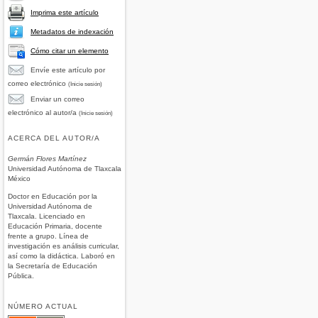
Imprima este artículo
Metadatos de indexación
Cómo citar un elemento
Envíe este artículo por
correo electrónico
(Inicie sesión)
Enviar un correo
electrónico al autor/a
(Inicie sesión)
ACERCA DEL AUTOR/A
Germán Flores Martínez
Universidad Autónoma de Tlaxcala
México
Doctor en Educación por la
Universidad Autónoma de
Tlaxcala. Licenciado en
Educación Primaria, docente
frente a grupo. Línea de
investigación es análisis curricular,
así como la didáctica. Laboró en
la Secretaría de Educación
Pública.
NÚMERO ACTUAL