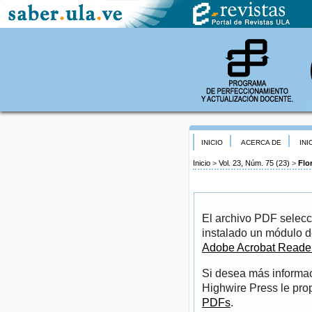
INICIO
ACERCA DE
INI
Inicio
>
Vol. 23, Núm. 75 (23)
>
Flo
El archivo PDF selecc
instalado un módulo d
Adobe Acrobat Reade
Si desea más informac
Highwire Press le pro
PDFs
.