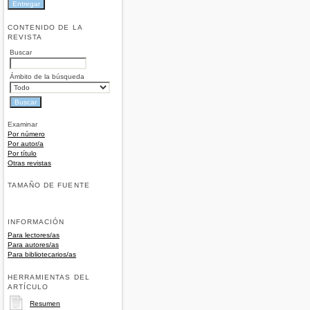
CONTENIDO DE LA
REVISTA
Buscar
Ámbito de la búsqueda
Examinar
Por número
Por autor/a
Por título
Otras revistas
TAMAÑO DE FUENTE
INFORMACIÓN
Para lectores/as
Para autores/as
Para bibliotecarios/as
HERRAMIENTAS DEL
ARTÍCULO
Resumen