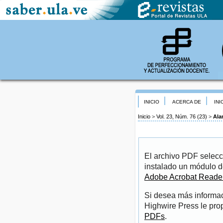
INICIO
ACERCA DE
INI
Inicio
>
Vol. 23, Núm. 76 (23)
>
Ala
El archivo PDF selecc
instalado un módulo d
Adobe Acrobat Reade
Si desea más informac
Highwire Press le pro
PDFs
.