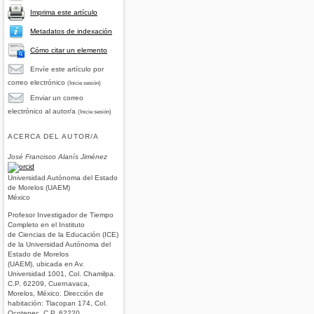
Imprima este artículo
Metadatos de indexación
Cómo citar un elemento
Envíe este artículo por
correo electrónico
(Inicie sesión)
Enviar un correo
electrónico al autor/a
(Inicie sesión)
ACERCA DEL AUTOR/A
José Francisco Alanís Jiménez
Universidad Autónoma del Estado
de Morelos (UAEM)
México
Profesor Investigador de Tiempo
Completo en el Instituto
de Ciencias de la Educación (ICE)
de la Universidad Autónoma del
Estado de Morelos
(UAEM), ubicada en Av.
Universidad 1001, Col. Chamilpa.
C.P. 62209, Cuernavaca,
Morelos, México. Dirección de
habitación: Tlacopan 174, Col.
Ocotepec. C.P. 62220,