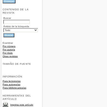
CONTENIDO DE LA
REVISTA
Buscar
Ámbito de la búsqueda
Examinar
Por número
Por autor/a
Por título
Otras revistas
TAMAÑO DE FUENTE
INFORMACIÓN
Para lectores/as
Para autores/as
Para bibliotecarios/as
HERRAMIENTAS DEL
ARTÍCULO
Imprima este artículo