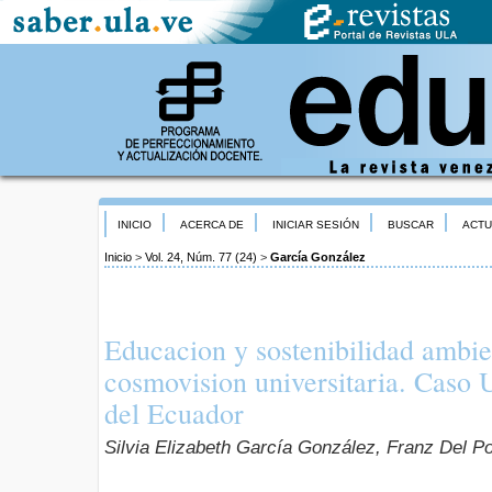
INICIO
ACERCA DE
INICIAR SESIÓN
BUSCAR
ACTU
Inicio
>
Vol. 24, Núm. 77 (24)
>
García González
Educacion y sostenibilidad ambie
cosmovision universitaria. Caso 
del Ecuador
Silvia Elizabeth García González, Franz Del P