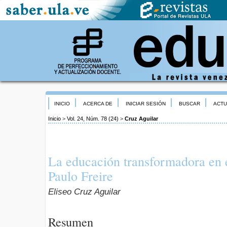
INICIO
ACERCA DE
INICIAR SESIÓN
BUSCAR
ACTU
Inicio
>
Vol. 24, Núm. 78 (24)
>
Cruz Aguilar
La educación transformadora en 
Paulo Freire
Eliseo Cruz Aguilar
Resumen