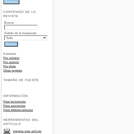
CONTENIDO DE LA
REVISTA
Buscar
Ámbito de la búsqueda
Examinar
Por número
Por autor/a
Por título
Otras revistas
TAMAÑO DE FUENTE
INFORMACIÓN
Para lectores/as
Para autores/as
Para bibliotecarios/as
HERRAMIENTAS DEL
ARTÍCULO
Imprima este artículo