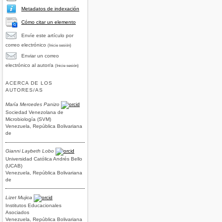
Metadatos de indexación
Cómo citar un elemento
Envíe este artículo por
correo electrónico
(Inicie sesión)
Enviar un correo
electrónico al autor/a
(Inicie sesión)
ACERCA DE LOS
AUTORES/AS
María Mercedes Panizo
Sociedad Venezolana de
Microbiología (SVM)
Venezuela, República Bolivariana
de
Gianni Laybeth Lobo
Universidad Católica Andrés Bello
(UCAB)
Venezuela, República Bolivariana
de
Lizet Mujica
Institutos Educacionales
Asociados
Venezuela, República Bolivariana