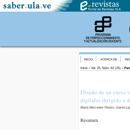
INICIO
ACERCA DE
INI
Inicio
>
Vol. 25, Núm. 82 (25)
>
Pan
Diseño de un curso v
digitales dirigido a 
María Mercedes Panizo, Gianni Lay
Resumen