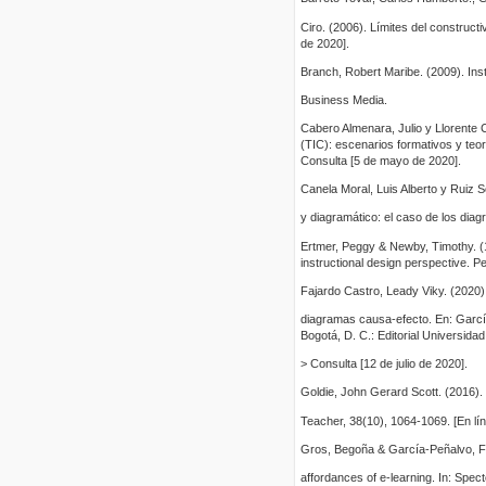
Ciro. (2006). Límites del construct
de 2020].
Branch, Robert Maribe. (2009). In
Business Media.
Cabero Almenara, Julio y Llorente 
(TIC): escenarios formativos y teorí
Consulta [5 de mayo de 2020].
Canela Moral, Luis Alberto y Ruiz 
y diagramático: el caso de los diag
Ertmer, Peggy & Newby, Timothy. (1
instructional design perspective. P
Fajardo Castro, Leady Viky. (2020).
diagramas causa-efecto. En: García
Bogotá, D. C.: Editorial Universidad
> Consulta [12 de julio de 2020].
Goldie, John Gerard Scott. (2016). 
Teacher, 38(10), 1064-1069. [En lí
Gros, Begoña & García-Peñalvo, Fra
affordances of e-learning. In: Spec