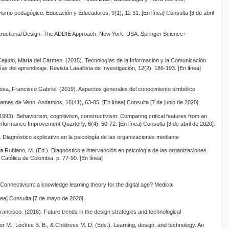
ivismo pedagógico. Educación y Educadores, 9(1), 11-31. [En línea] Consulta [3 de abril
structional Design: The ADDIE Approach. New York, USA: Springer Science+
Cejudo, María del Carmen. (2015). Tecnologías de la Información y la Comunicación
as del aprendizaje. Revista Lasallista de Investigación, 12(2), 186-193. [En línea]
Sosa, Francisco Gabriel. (2019). Aspectos generales del conocimiento simbólico
ramas de Venn. Andamios, 16(41), 63-85. [En línea] Consulta [7 de junio de 2020].
993). Behaviorism, cognitivism, constructivism: Comparing critical features from an
erformance Improvement Quarterly, 6(4), 50-72. [En línea] Consulta [3 de abril de 2020].
 Diagnóstico explicativo en la psicología de las organizaciones mediante
 Rubiano, M. (Ed.). Diagnóstico e intervención en psicología de las organizaciones.
 Católica de Colombia. p. 77-90. [En línea]
Connectivism: a knowledge learning theory for the digital age? Medical
nea] Consulta [7 de mayo de 2020].
ncisco. (2016). Future trends in the design strategies and technological
tor M., Lockee B. B., & Childress M. D. (Eds.). Learning, design, and technology. An