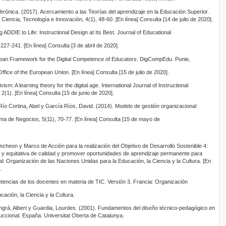
ónica. (2017). Acercamiento a las Teorías del aprendizaje en la Educación Superior.
cia, Tecnología e Innovación, 4(1), 48-60. [En línea] Consulta [14 de julio de 2020].
g ADDIE to Life: Instructional Design at Its Best. Journal of Educational
27-241. [En línea] Consulta [3 de abril de 2020].
pean Framework for the Digital Competence of Educators: DigCompEdu. Punie,
ffice of the European Union. [En línea] Consulta [15 de julio de 2020].
m: A learning theory for the digital age. International Journal of Instructional
(1). [En línea] Consulta [15 de junio de 2020].
o Cortina, Abel y García Ríos, David. (2014). Modelo de gestión organizacional
uma de Negocios, 5(11), 70-77. [En línea] Consulta [15 de mayo de
heon y Marco de Acción para la realización del Objetivo de Desarrollo Sostenible 4:
 y equitativa de calidad y promover oportunidades de aprendizaje permanente para
: Organización de las Naciones Unidas para la Educación, la Ciencia y la Cultura. [En
.
cias de los docentes en materia de TIC. Versión 3. Francia: Organización
ación, la Ciencia y la Cultura.
ngrá, Albert y Guardia, Lourdes. (2001). Fundamentos del diseño técnico-pedagógico en
ruccional. España: Universitat Oberta de Catalunya.