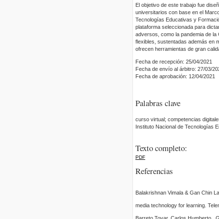
El objetivo de este trabajo fue dise
universitarios con base en el Marc
Tecnologías Educativas y Formación
plataforma seleccionada para dict
adversos, como la pandemia de la 
flexibles, sustentadas además en ma
ofrecen herramientas de gran calida
Fecha de recepción: 25/04/2021
Fecha de envío al árbitro: 27/03/2
Fecha de aprobación: 12/04/2021
Palabras clave
curso virtual; competencias digital
Instituto Nacional de Tecnologías
Texto completo:
PDF
Referencias
Balakrishnan Vimala & Gan Chin Lay.
media technology for learning. Tele
Barreto Tovar, Carlos Humberto., G