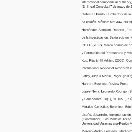
international compendium of theory, 
[En línea] Consulta [7 de mayo de 
Gutiérrez Pulido, Humberto y de la
da edición. México: McGraw-Hill/In
Hernández Sampieri, Roberto., Fern
de la investigación. Sexta edición.
INTEF. (2017). Marco común de com
y Formación del Profesorado y Mini
Kop, Rita & Hill, Adrian. (2008). Co
International Review of Research in
Lafley, Allan & Martin, Roger. (201
Harvard Business Review Press.
López-Neira, Leonardo Rodrigo. (20
y Educadores, 20(1), 91-105. [En lí
Morales-González, Berenice., Edel-
diseño, desarrollo, implementación
(Coordinador). Los Modelos Tecno-E
Universidad Veracruzana-Región Ver
Moreno Martín, Gustavo., Martínez