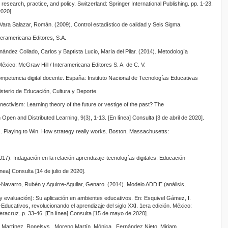
research, practice, and policy. Switzerland: Springer International Publishing. pp. 1-23.
2020].
 Vara Salazar, Román. (2009). Control estadístico de calidad y Seis Sigma.
teramericana Editores, S.A.
ández Collado, Carlos y Baptista Lucio, María del Pilar. (2014). Metodología
 México: McGraw Hill / Interamericana Editores S. A. de C. V.
petencia digital docente. España: Instituto Nacional de Tecnologías Educativas
sterio de Educación, Cultura y Deporte.
nnectivism: Learning theory of the future or vestige of the past? The
 Open and Distributed Learning, 9(3), 1-13. [En línea] Consulta [3 de abril de 2020].
3). Playing to Win. How strategy really works. Boston, Massachusetts:
17). Indagación en la relación aprendizaje-tecnologías digitales. Educación
nea] Consulta [14 de julio de 2020].
Navarro, Rubén y Aguirre-Aguilar, Genaro. (2014). Modelo ADDIE (análisis,
 y evaluación): Su aplicación en ambientes educativos. En: Esquivel Gámez, I.
ducativos, revolucionando el aprendizaje del siglo XXI. 1era edición. México:
acruz. p. 33-46. [En línea] Consulta [15 de mayo de 2020].
 Martínez, Ronelsys., Moreno Martín, Mónica., Fernández Nieto, Miriam