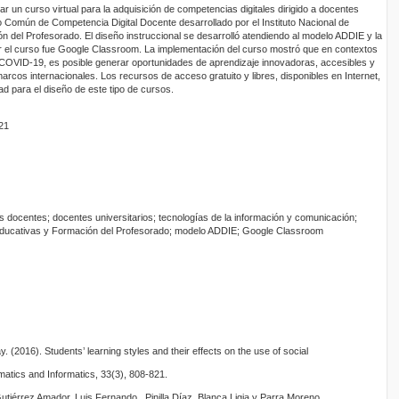
ñar un curso virtual para la adquisición de competencias digitales dirigido a docentes
o Común de Competencia Digital Docente desarrollado por el Instituto Nacional de
 del Profesorado. El diseño instruccional se desarrolló atendiendo al modelo ADDIE y la
ar el curso fue Google Classroom. La implementación del curso mostró que en contextos
COVID-19, es posible generar oportunidades de aprendizaje innovadoras, accesibles y
rcos internacionales. Los recursos de acceso gratuito y libres, disponibles en Internet,
d para el diseño de este tipo de cursos.
021
es docentes; docentes universitarios; tecnologías de la información y comunicación;
 Educativas y Formación del Profesorado; modelo ADDIE; Google Classroom
 (2016). Students’ learning styles and their effects on the use of social
matics and Informatics, 33(3), 808-821.
utiérrez Amador, Luis Fernando., Pinilla Díaz, Blanca Ligia y Parra Moreno,