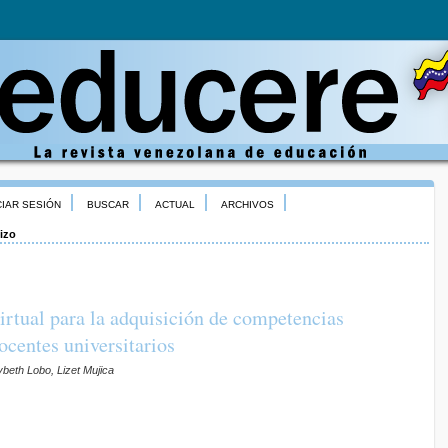
CIAR SESIÓN
BUSCAR
ACTUAL
ARCHIVOS
izo
irtual para la adquisición de competencias
docentes universitarios
beth Lobo, Lizet Mujica