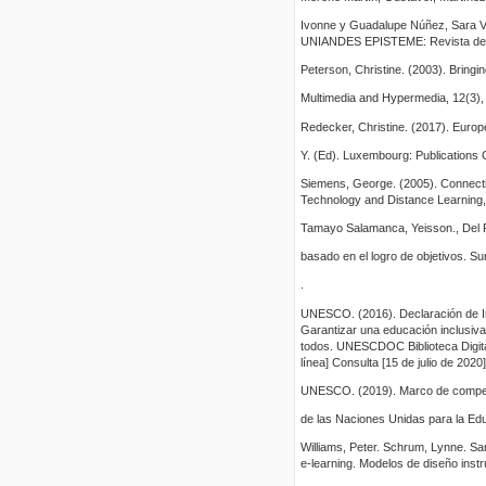
Ivonne y Guadalupe Núñez, Sara Ver
UNIANDES EPISTEME: Revista de Cien
Peterson, Christine. (2003). Bringin
Multimedia and Hypermedia, 12(3), 2
Redecker, Christine. (2017). Euro
Y. (Ed). Luxembourg: Publications O
Siemens, George. (2005). Connectivis
Technology and Distance Learning, 2
Tamayo Salamanca, Yeisson., Del Rí
basado en el logro de objetivos. S
.
UNESCO. (2016). Declaración de Inc
Garantizar una educación inclusiva
todos. UNESCDOC Biblioteca Digital
línea] Consulta [15 de julio de 2020]
UNESCO. (2019). Marco de competen
de las Naciones Unidas para la Educ
Williams, Peter. Schrum, Lynne. Sa
e-learning. Modelos de diseño inst