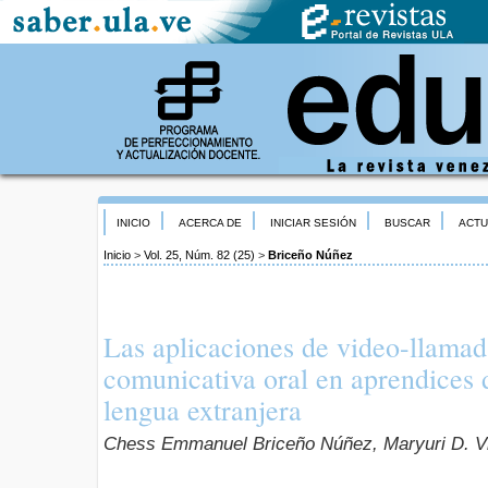
INICIO
ACERCA DE
INICIAR SESIÓN
BUSCAR
ACTU
Inicio
>
Vol. 25, Núm. 82 (25)
>
Briceño Núñez
Las aplicaciones de video-llama
comunicativa oral en aprendices 
lengua extranjera
Chess Emmanuel Briceño Núñez, Maryuri D. Vi