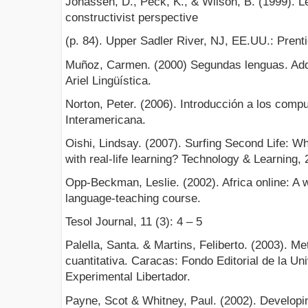
Jonassen, D., Peck, K., & Wilson, B. (1999). L
constructivist perspective
(p. 84). Upper Sadler River, NJ, EE.UU.: Prenti
Muñoz, Carmen. (2000) Segundas lenguas. Adqu
Ariel Lingüística.
Norton, Peter. (2006). Introducción a los comp
Interamericana.
Oishi, Lindsay. (2007). Surfing Second Life: W
with real-life learning? Technology & Learning, 
Opp-Beckman, Leslie. (2002). Africa online: A
language-teaching course.
Tesol Journal, 11 (3): 4 – 5
Palella, Santa. & Martins, Feliberto. (2003). Me
cuantitativa. Caracas: Fondo Editorial de la U
Experimental Libertador.
Payne, Scot & Whitney, Paul. (2002). Developin