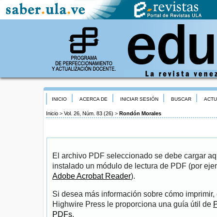
INICIO
ACERCA DE
INICIAR SESIÓN
BUSCAR
ACTU
Inicio
>
Vol. 26, Núm. 83 (26)
>
Rondón Morales
El archivo PDF seleccionado se debe cargar aqu
instalado un módulo de lectura de PDF (por eje
Adobe Acrobat Reader
).
Si desea más información sobre cómo imprimir, 
Highwire Press le proporciona una guía útil de
P
PDFs
.