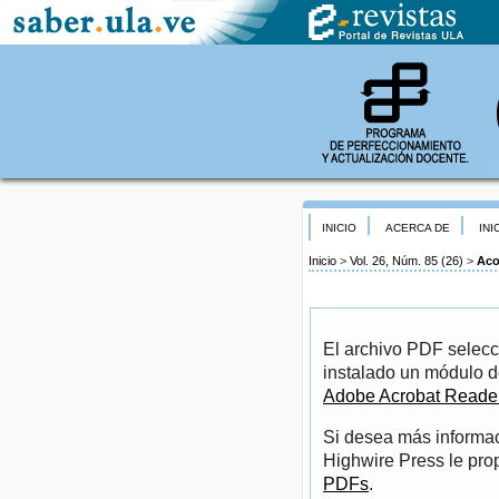
INICIO
ACERCA DE
INI
Inicio
>
Vol. 26, Núm. 85 (26)
>
Aco
El archivo PDF selecc
instalado un módulo d
Adobe Acrobat Reade
Si desea más informac
Highwire Press le pro
PDFs
.