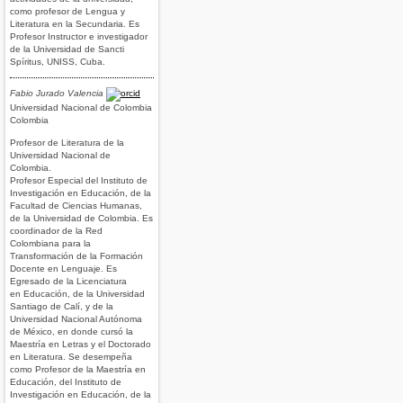
como profesor de Lengua y
Literatura en la Secundaria. Es
Profesor Instructor e investigador
de la Universidad de Sancti
Spíritus, UNISS, Cuba.
Fabio Jurado Valencia
Universidad Nacional de Colombia
Colombia
Profesor de Literatura de la
Universidad Nacional de
Colombia.
Profesor Especial del Instituto de
Investigación en Educación, de la
Facultad de Ciencias Humanas,
de la Universidad de Colombia. Es
coordinador de la Red
Colombiana para la
Transformación de la Formación
Docente en Lenguaje. Es
Egresado de la Licenciatura
en Educación, de la Universidad
Santiago de Calí, y de la
Universidad Nacional Autónoma
de México, en donde cursó la
Maestría en Letras y el Doctorado
en Literatura. Se desempeña
como Profesor de la Maestría en
Educación, del Instituto de
Investigación en Educación, de la