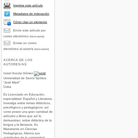
Imprima este artículo
Metadatos de indexación
Cómo citar un elemento
Envíe este artículo por
correo electrónico
(Inicie sesión)
Enviar un correo
electrónico al autor/a
(Inicie sesión)
ACERCA DE LOS
AUTORES/AS
Israel Acosta Gómez
Universidad de Sancti Spíritus
“José Martí”
Cuba
Es Licenciado en Educación,
especialidad: Español y Literatura.
Investiga sobre temas didácticos,
psicológicos y pedagógicos; así
como posee una gran cantidad de
artículos y libros que así lo
demuestran, sobre didáctica de la
lengua y la literatura. Es
Maestrante en Ciencias
Pedagógicas. Alterna sus
actividades de la universidad,