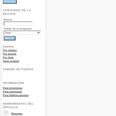
CONTENIDO DE LA
REVISTA
Buscar
Ámbito de la búsqueda
Examinar
Por número
Por autor/a
Por título
Otras revistas
TAMAÑO DE FUENTE
INFORMACIÓN
Para lectores/as
Para autores/as
Para bibliotecarios/as
HERRAMIENTAS DEL
ARTÍCULO
Resumen