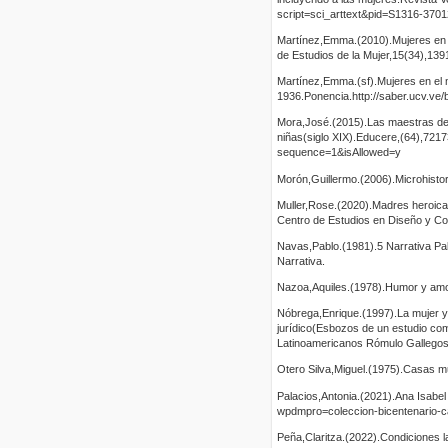
script=sci_arttext&pid=S1316-37
Martínez,Emma.(2010).Mujeres en e
de Estudios de la Mujer,15(34),139
Martínez,Emma.(sf).Mujeres en el 
1936.Ponencia.http://saber.ucv.
Mora,José.(2015).Las maestras de 
niñas(siglo XIX).Educere,(64),7217
sequence=1&isAllowed=y
Morón,Guillermo.(2006).Microhisto
Muller,Rose.(2020).Madres heroica
Centro de Estudios en Diseño y Co
Navas,Pablo.(1981).5 Narrativa Pa
Narrativa.
Nazoa,Aquiles.(1978).Humor y amo
Nóbrega,Enrique.(1997).La mujer y 
jurídico(Esbozos de un estudio c
Latinoamericanos Rómulo Gallegos
Otero Silva,Miguel.(1975).Casas mue
Palacios,Antonia.(2021).Ana Isabel
wpdmpro=coleccion-bicentenario-ca
Peña,Claritza.(2022).Condiciones l