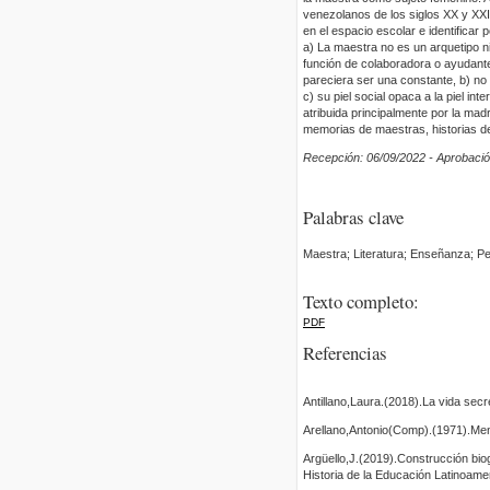
venezolanos de los siglos XX y XXI 
en el espacio escolar e identificar 
a) La maestra no es un arquetipo ni s
función de colaboradora o ayudant
pareciera ser una constante, b) no 
c) su piel social opaca a la piel in
atribuida principalmente por la mad
memorias de maestras, historias de
Recepción: 06/09/2022 - Aprobació
Palabras clave
Maestra; Literatura; Enseñanza; Pe
Texto completo:
PDF
Referencias
Antillano,Laura.(2018).La vida secr
Arellano,Antonio(Comp).(1971).Men
Argüello,J.(2019).Construcción bi
Historia de la Educación Latinoame