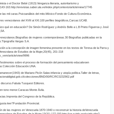
inista o el Doctor Bebé (1913):Venganza literaria, autoritarismo y
143-163.http://erevistas.saber.ula.ve/index.php/contexto/article/view/17745
 las mil caras.Psicoanálisis del mito.México:Fondo de Cultura Económica.
es venezolanos del XVIII al XXI.100 perfiles biográficos,Carcas:UCAB.
izo qué en educación? De Simón Rodríguez y Andrés Bello a L.B Prieto Figueroa y José
,SA.
venezolanos.Biografías de mujeres contemporáneas.30 Biografías publicadas en la
s:Tipografía Vargas S.A.
ón a la concepción de imagen femenina presente en los textos de Teresa de la Parra y
Venezolana de Estudios de la Mujer,20(45), 201-218
ev_vem/article/view/9996
estimonios sobre el proceso de formación del pensamiento educativoen
cas:Colección Educación.UNA.
manecer(1943) de Mariano Picón Salas:infancia y utopía política.Taller de letras,
nacionaldigital.gob.cl/colecciones/BND/00/RC/RC0232902.pdf
l discurso.Fabula Tusquest Editores.
n tono menor.Caracas:Monte Ávila.
ias.Imprenta del Congreso de la República.
gusta leer?Fundación Provincial.
 de las mujeres en Venezuela 1870-1940 o reconstruir la historia deVenezuela
enezolana de Estudios de la Mujer,13(31),127-150.http://ve.scielo.org/scielo.php?