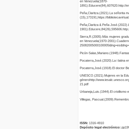
en Venezuela(1870-
1891).Educere(84),607620.http://e
Peña,Claritza.(2021).La señorita ma
(15),173191,https://bibliotecavirtua
Peña,Claritza & Peña José.(2022).L
1901).Educere,84(26),595606.http:
Sierra,R.(2005).Más mujeres gradu
en Venezuela(1970-2001).Cuadernos
25082005000100005&lng=es&tlng
Picón-Salas,Mariano.(1948).Fantasí
Pocaterra,José.(2020).La i latina e
Pocaterra,José.(1918).El doctor Be
UNESCO.(2021).Mujeres en la Educa
génerohttp://www.iesalc.unesco.o
21.pdf
Urbaneja,Luis.(1944).El criollismo
Villegas, Pascual.(2009).Remembra
ISSN:
1316-4910
Depósito legal electrónico:
pp19