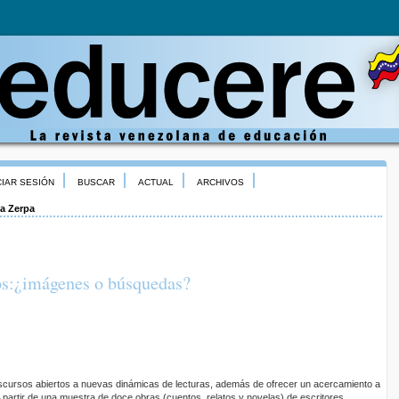
CIAR SESIÓN
BUSCAR
ACTUAL
ARCHIVOS
a Zerpa
pos:¿imágenes o búsquedas?
discursos abiertos a nuevas dinámicas de lecturas, además de ofrecer un acercamiento a
 partir de una muestra de doce obras (cuentos, relatos y novelas) de escritores