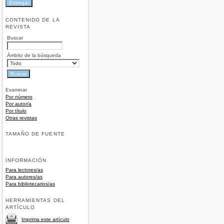
CONTENIDO DE LA
REVISTA
Buscar
Ámbito de la búsqueda
Examinar
Por número
Por autor/a
Por título
Otras revistas
TAMAÑO DE FUENTE
INFORMACIÓN
Para lectores/as
Para autores/as
Para bibliotecarios/as
HERRAMIENTAS DEL
ARTÍCULO
Imprima este artículo