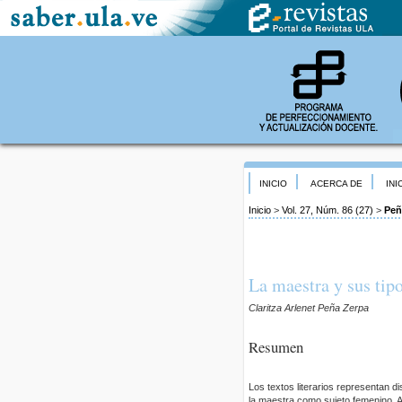
INICIO
ACERCA DE
INI
Inicio
>
Vol. 27, Núm. 86 (27)
>
Peñ
La maestra y sus ti
Claritza Arlenet Peña Zerpa
Resumen
Los textos literarios representan 
la maestra como sujeto femenino. A