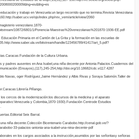
012008000200009&lng=es&tlng=es
ducación y trabajo en Venezuela:un largo recorrido que no termina.Revista Venezolana
160.http://saber.ucv.ve/ojs/index.php/rev_vem/article/view/2060
magisterio venezolano.1870-
ve/bitstream/10872/6801/1/Ponencia-Maestras%20venezolanas%201870-1936-EE.pdf
Educación Primaria en el Cantón de La Grita y la formación en las escuelas de
35.http://www.saber.ula.ve/bitstream/handle/123456789/41417/art_5.pdf?
rias.Caracas:Fundación de la Cultura Urbana.
s y padres ausentes en Ana Isabel,una niña decente por Antonia Palacios.Cuadernos del
municación (Ensayos),(117),245-254,http://doi.org/10.18682/cdc.vi117.4287
blo Navas, oger Rodríguez,Jaime Hernández y Albis Rivas y Soraya Salomón.Taller de
r.Caracas:Librería Piñango.
los cercos de la modernización:los discursos de la medicina y el aparato
omparativo:Venezuela y Colombia,1870-1930).Fundación Centrode Estudios
.
rtas.Editorial Seix Barral.
 una niña decente.Colección Bicentenario Carabobo.http://cenal.gob.ve/?
rabobo-33-palacios-antonia-ana-isabel-una-nina-decente-pdf
aborales en los cargos asociados a la instrucción,asumidos por las señoritasy señoras