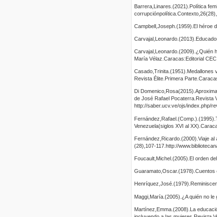
Barrera,Linares.(2021).Política fem
corrupciónpolítica.Contexto,26(28),
Campbell,Joseph.(1959).El héroe de
Carvajal,Leonardo.(2013).Educador
Carvajal,Leonardo.(2009).¿Quién h
María Vélaz.Caracas:Editorial CEC
Casado,Trinita.(1951).Medallones 
Revista Élite.Primera Parte.Caraca
Di Domenico,Rosa(2015).Aproximaci
de José Rafael Pocaterra.Revista 
http://saber.ucv.ve/ojs/index.php/r
Fernández,Rafael.(Comp.).(1995).T
Venezuela(siglos XVI al XX).Cara
Fernández,Ricardo.(2000).Viaje al a
(28),107-117.http://www.biblioteca
Foucault,Michel.(2005).El orden de
Guaramato,Oscar.(1978).Cuentos e
Henríquez,José.(1979).Reminiscenc
Maggi,María.(2005).¿A quién no le 
Martínez,Emma.(2008).La educación
incluyendo a las mujeres.Revista V