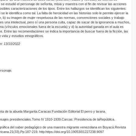
se estudió el personaje de señorita, misia y maestra con el fin de revisar las acciones
posibles caracterizaciones de los tipos. Entre los hallazgos se identifican los siguientes:
e le identifica como tal. La falta de heroicidad en las historias solo le permite ejercer la
e, b) su imagen de mujer respetuosa de las normas, convenciones sociales y trabajo
es una intelectual, pero sí una persona culta, capaz de sacar de la ignorancia a muchos,
terna (vínculos emocionales fuera de la escuela) y d) la autoridad ganada en el aula es
re. Entre las recomendaciones se indica la importancia de buscar fuera de la ficción, las
 vida y estudios etnográficos.
n: 13/10/2022
rsonaje.
eta de la abuela Margarita.Caracas:Fundación Editorial El perro y larana.
sajes presidenciales.Tomo IV 1910-1939.Carcas: Presidencia de laRepública.
ográfica del saber pedagógico de una maestra migrante venezolana en Boyacá.Revista
ricana.21(33),Pp:187-219. http:https://doi.org/10.19053/01227238.9097