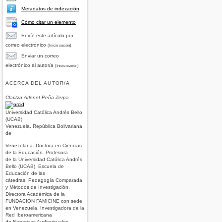
Metadatos de indexación
Cómo citar un elemento
Envíe este artículo por
correo electrónico
(Inicie sesión)
Enviar un correo
electrónico al autor/a
(Inicie sesión)
ACERCA DEL AUTOR/A
Claritza Arlenet Peña Zerpa
Universidad Católica Andrés Bello
(UCAB)
Venezuela, República Bolivariana
de
Venezolana. Doctora en Ciencias
de la Educación. Profesora
de la Universidad Católica Andrés
Bello (UCAB), Escuela de
Educación de las
cátedras: Pedagogía Comparada
y Métodos de Investigación.
Directora Académica de la
FUNDACIÓN FAMICINE con sede
en Venezuela. Investigadora de la
Red Iberoamericana
de Narrativas Audiovisuales-