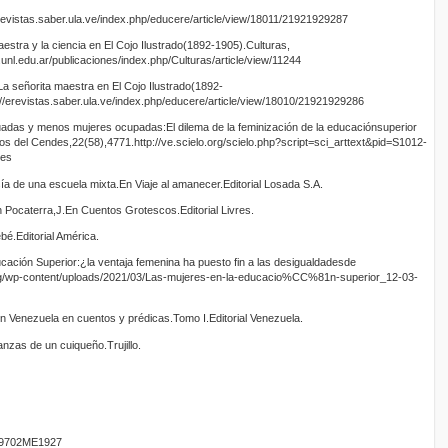
revistas.saber.ula.ve/index.php/educere/article/view/18011/21921929287
estra y la ciencia en El Cojo Ilustrado(1892-1905).Culturas,
l.unl.edu.ar/publicaciones/index.php/Culturas/article/view/11244
a señorita maestra en El Cojo Ilustrado(1892-
//erevistas.saber.ula.ve/index.php/educere/article/view/18010/21921929286
adas y menos mujeres ocupadas:El dilema de la feminización de la educaciónsuperior
 del Cendes,22(58),4771.http://ve.scielo.org/scielo.php?script=sci_arttext&pid=S1012-
=es
a de una escuela mixta.En Viaje al amanecer.Editorial Losada S.A.
n Pocaterra,J.En Cuentos Grotescos.Editorial Livres.
bé.Editorial América.
ción Superior:¿la ventaja femenina ha puesto fin a las desigualdadesde
rg/wp-content/uploads/2021/03/Las-mujeres-en-la-educacio%CC%81n-superior_12-03-
 en Venezuela en cuentos y prédicas.Tomo I.Editorial Venezuela.
nzas de un cuiqueño.Trujillo.
9702ME1927