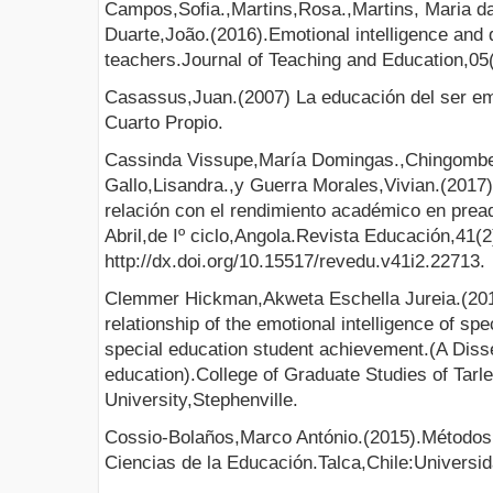
Campos,Sofia.,Martins,Rosa.,Martins, Maria d
Duarte,João.(2016).Emotional intelligence and qu
teachers.Journal of Teaching and Education,05
Casassus,Juan.(2007) La educación del ser emo
Cuarto Propio.
Cassinda Vissupe,María Domingas.,Chingombe 
Gallo,Lisandra.,y Guerra Morales,Vivian.(2017)
relación con el rendimiento académico en prea
Abril,de Iº ciclo,Angola.Revista Educación,41(2
http://dx.doi.org/10.15517/revedu.v41i2.22713.
Clemmer Hickman,Akweta Eschella Jureia.(2017
relationship of the emotional intelligence of sp
special education student achievement.(A Disser
education).College of Graduate Studies of Tarle
University,Stephenville.
Cossio-Bolaños,Marco António.(2015).Métodos d
Ciencias de la Educación.Talca,Chile:Universid