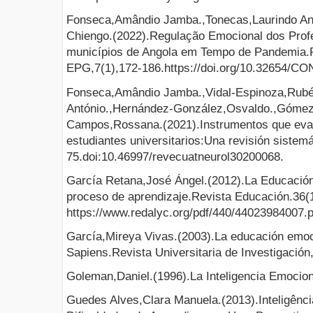
Fonseca,Amândio Jamba.,Tonecas,Laurindo An
Chiengo.(2022).Regulação Emocional dos Profes
municípios de Angola em Tempo de Pandemia.
EPG,7(1),172-186.https://doi.org/10.32654/C
Fonseca,Amândio Jamba.,Vidal-Espinoza,Rubé
António.,Hernández-González,Osvaldo.,Gómez
Campos,Rossana.(2021).Instrumentos que evalú
estudiantes universitarios:Una revisión sistem
75.doi:10.46997/revecuatneurol30200068.
García Retana,José Ángel.(2012).La Educación
proceso de aprendizaje.Revista Educación.36
https://www.redalyc.org/pdf/440/44023984007.p
García,Mireya Vivas.(2003).La educación emoc
Sapiens.Revista Universitaria de Investigació
Goleman,Daniel.(1996).La Inteligencia Emocion
Guedes Alves,Clara Manuela.(2013).Inteligên