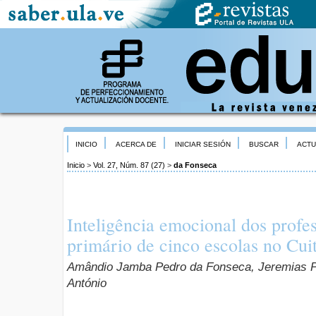
INICIO
ACERCA DE
INICIAR SESIÓN
BUSCAR
ACTU
Inicio
>
Vol. 27, Núm. 87 (27)
>
da Fonseca
Inteligência emocional dos profe
primário de cinco escolas no Cu
Amândio Jamba Pedro da Fonseca, Jeremias P
António