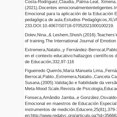
Costa-Rodriguez,Claudia.,Palma-Leal, Ximena.
(2021).Docentes emocionalmenteinteligentes.Imp
Emocional para la aplicación de la Educación E
pedagógica de aula.Estudios Pedagógicos,XLVI
233.DOI:10.4067/S0718-07052021000100219.
Dolev,Nina.,& Leshem,Shosh.(2016).Teachers’e
of training.The International Journal of Emotio
Extremera,Natalio.,y Fernández-Berrocal,Pablo
en el contexto educativo:hallazgos científicos 
de Educación,332,97-116
Figueiredo Queirós,Maria Manuela Lima.,Ferná
Berrocal,Pablo.,Extremera,Natalio.,Cancela Ca
Susana.(2005).Validação e fiabilidade da versã
Meta-Mood Scale.Revista de Psicologia,Educaç
Fonseca,Amândio Jamba.,e González,Osvaldo H
Emocional en maestros de Educación Especial:
instrumentos de medición.Educere,25(81),379-
en:http://www.redalyc.org/articulo.oa?id=3566