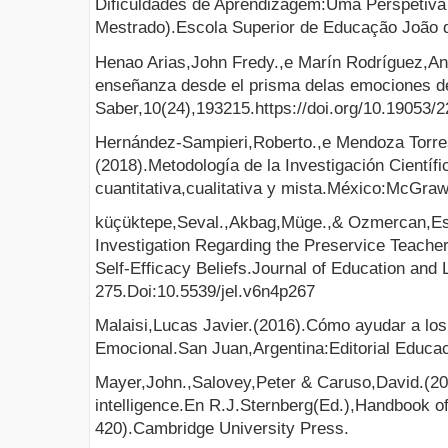
Dificuldades de Aprendizagem:Uma Perspetiva
Mestrado).Escola Superior de Educação João 
Henao Arias,John Fredy.,e Marín Rodríguez,An
enseñanza desde el prisma delas emociones de
Saber,10(24),193215.https://doi.org/10.19053
Hernández-Sampieri,Roberto.,e Mendoza Torres
(2018).Metodología de la Investigación Científi
cuantitativa,cualitativa y mista.México:McGraw-
küçüktepe,Seval.,Akbag,Müge.,& Ozmercan,Es
Investigation Regarding the Preservice Teacher
Self-Efficacy Beliefs.Journal of Education and 
275.Doi:10.5539/jel.v6n4p267
Malaisi,Lucas Javier.(2016).Cómo ayudar a lo
Emocional.San Juan,Argentina:Editorial Educac
Mayer,John.,Salovey,Peter & Caruso,David.(20
intelligence.En R.J.Sternberg(Ed.),Handbook of
420).Cambridge University Press.