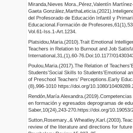
Miranda,Nieves Mora.,Pérez,Valentín Martínez-
Gaeta González,MarthaLeticia.(2021).Inteligen
del Profesorado de Educación Infantil y Primar
Educacional.Formación de Profesores,61(1),5
Vol.61-Iss.1-Art.1234.
Platsidou,Maria.(2010).Trait Emotional Intellig
Teachers in Relation to Burnout and Job Satis
International,31,(1),60-76.Doi:10.1177/014303
Poulou,Maria.(2017).The Relation of Teachers’E
Students’Social Skills to Students’Emotional an
of Preschool Teachers’ Perceptions.Early Edu
(8),996-1010 https://doi.org/10.1080/10409289
Rendón,María Alexandra.(2019).Competencias
en formación y egresados deprogramas de edu
Saber,10(24),243-270.https://doi.org/10.19053
Sutton,Rosemary.,& Wheatley,Karl.(2003).Teac
review of the literature and directions for futu