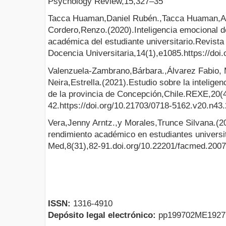
Psychology Review,15,327–35
Tacca Huaman,Daniel Rubén.,Tacca Huaman,A
Cordero,Renzo.(2020).Inteligencia emocional de
académica del estudiante universitario.Revista 
Docencia Universitaria,14(1),e1085.https://doi.
Valenzuela-Zambrano,Bárbara.,Álvarez Fabio, 
Neira,Estrella.(2021).Estudio sobre la intelige
de la provincia de Concepción,Chile.REXE,20(4
42.https://doi.org/10.21703/0718-5162.v20.n43
Vera,Jenny Arntz.,y Morales,Trunce Silvana.(20
rendimiento académico en estudiantes universit
Med,8(31),82-91.doi.org/10.22201/facmed.200
ISSN:
1316-4910
Depósito legal electrónico:
pp199702ME192