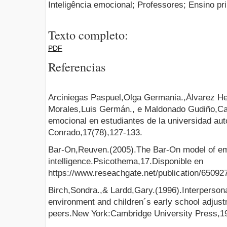
Inteligência emocional; Professores; Ensino pr
Texto completo:
PDF
Referencias
Arciniegas Paspuel,Olga Germania.,Álvarez He
Morales,Luis Germán., e Maldonado Gudiño,Car
emocional en estudiantes de la universidad a
Conrado,17(78),127-133.
Bar-On,Reuven.(2005).The Bar-On model of emo
intelligence.Psicothema,17.Disponible en
https://www.reseachgate.net/publication/65092
Birch,Sondra.,& Lardd,Gary.(1996).Interpersonal
environment and children´s early school adjust
peers.New York:Cambridge University Press,1