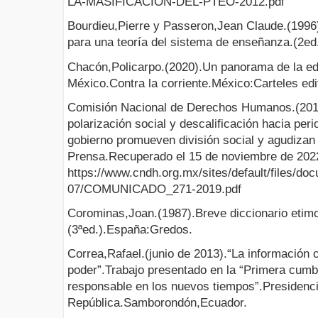
LA-MASIFICACION-DEL-PTEO-2012.pdf
Bourdieu,Pierre y Passeron,Jean Claude.(1996
para una teoría del sistema de enseñanza.(2ed.
Chacón,Policarpo.(2020).Un panorama de la ed
México.Contra la corriente.México:Carteles edi
Comisión Nacional de Derechos Humanos.(20
polarización social y descalificación hacia per
gobierno promueven división social y agudizan 
Prensa.Recuperado el 15 de noviembre de 202
https://www.cndh.org.mx/sites/default/files/do
07/COMUNICADO_271-2019.pdf
Corominas,Joan.(1987).Breve diccionario etimol
(3ªed.).España:Gredos.
Correa,Rafael.(junio de 2013).“La informació
poder”.Trabajo presentado en la “Primera cumb
responsable en los nuevos tiempos”.Presidenci
República.Samborondón,Ecuador.