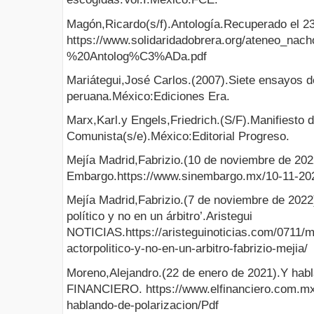
Magón,Ricardo(s/f).Antología.Recuperado el 2
https://www.solidaridadobrera.org/ateneo_
%20Antolog%C3%ADa.pdf
Mariátegui,José Carlos.(2007).Siete ensayos de
peruana.México:Ediciones Era.
Marx,Karl.y Engels,Friedrich.(S/F).Manifiesto d
Comunista(s/e).México:Editorial Progreso.
Mejía Madrid,Fabrizio.(10 de noviembre de 2022
Embargo.https://www.sinembargo.mx/10-11-20
Mejía Madrid,Fabrizio.(7 de noviembre de 2022)
político y no en un árbitro’.Aristegui
NOTICIAS.https://aristeguinoticias.com/0711/me
actorpolitico-y-no-en-un-arbitro-fabrizio-mejia/
Moreno,Alejandro.(22 de enero de 2021).Y habl
FINANCIERO. https://www.elfinanciero.com.mx/
hablando-de-polarizacion/Pdf