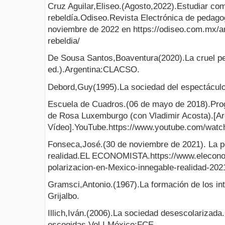
Cruz Aguilar,Eliseo.(Agosto,2022).Estudiar co
rebeldía.Odiseo.Revista Electrónica de pedago
noviembre de 2022 en https://odiseo.com.mx/ar
rebeldia/
De Sousa Santos,Boaventura(2020).La cruel pe
ed.).Argentina:CLACSO.
Debord,Guy(1995).La sociedad del espectáculo
Escuela de Cuadros.(06 de mayo de 2018).Pro
de Rosa Luxemburgo (con Vladimir Acosta).[Ar
Vídeo].YouTube.https://www.youtube.com/wa
Fonseca,José.(30 de noviembre de 2021). La p
realidad.EL ECONOMISTA.https://www.elecono
polarizacion-en-Mexico-innegable-realidad-20
Gramsci,Antonio.(1967).La formación de los int
Grijalbo.
Illich,Iván.(2006).La sociedad desescolarizada
escogidas.Vol.I.México:FCE.