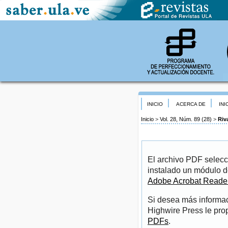
INICIO
ACERCA DE
INI
Inicio
>
Vol. 28, Núm. 89 (28)
>
Riv
El archivo PDF selecc
instalado un módulo d
Adobe Acrobat Reade
Si desea más informac
Highwire Press le pro
PDFs
.