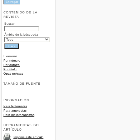
CONTENIDO DE LA
REVISTA
Buscar
Ámbito de la búsqueda
Examinar
Por número
Por autor/a
Por título
Otras revistas
TAMAÑO DE FUENTE
INFORMACIÓN
Para lectores/as
Para autores/as
Para bibliotecarios/as
HERRAMIENTAS DEL
ARTÍCULO
Imprima este artículo