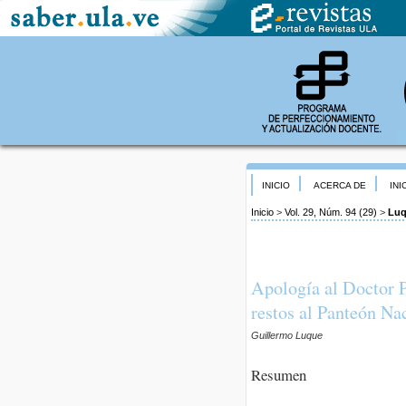
INICIO
ACERCA DE
INI
Inicio
>
Vol. 29, Núm. 94 (29)
>
Lu
Apología al Doctor P
restos al Panteón Na
Guillermo Luque
Resumen