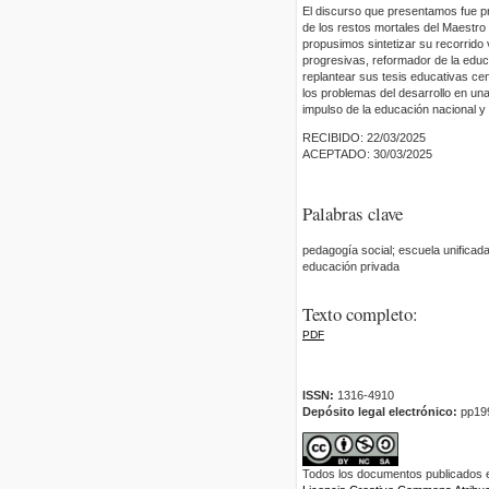
El discurso que presentamos fue pr
de los restos mortales del Maestro 
propusimos sintetizar su recorrido
progresivas, reformador de la educa
replantear sus tesis educativas cen
los problemas del desarrollo en u
impulso de la educación nacional y 
RECIBIDO: 22/03/2025
ACEPTADO: 30/03/2025
Palabras clave
pedagogía social; escuela unifica
educación privada
Texto completo:
PDF
ISSN:
1316-4910
Depósito legal electrónico:
pp19
Todos los documentos publicados en