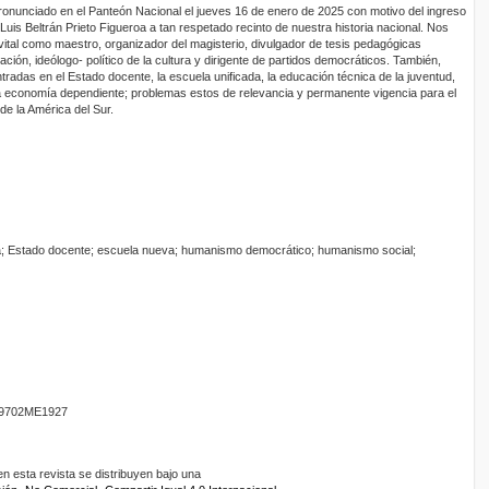
onunciado en el Panteón Nacional el jueves 16 de enero de 2025 con motivo del ingreso
Luis Beltrán Prieto Figueroa a tan respetado recinto de nuestra historia nacional. Nos
 vital como maestro, organizador del magisterio, divulgador de tesis pedagógicas
ción, ideólogo- político de la cultura y dirigente de partidos democráticos. También,
tradas en el Estado docente, la escuela unificada, la educación técnica de la juventud,
na economía dependiente; problemas estos de relevancia y permanente vigencia para el
de la América del Sur.
da; Estado docente; escuela nueva; humanismo democrático; humanismo social;
9702ME1927
 esta revista se distribuyen bajo una