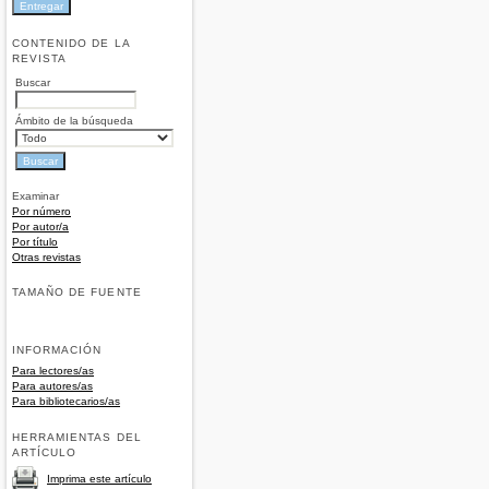
CONTENIDO DE LA
REVISTA
Buscar
Ámbito de la búsqueda
Examinar
Por número
Por autor/a
Por título
Otras revistas
TAMAÑO DE FUENTE
INFORMACIÓN
Para lectores/as
Para autores/as
Para bibliotecarios/as
HERRAMIENTAS DEL
ARTÍCULO
Imprima este artículo