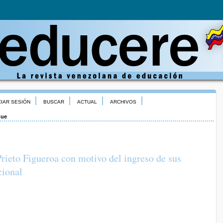
CIAR SESIÓN
BUSCAR
ACTUAL
ARCHIVOS
que
rieto Figueroa con motivo del ingreso de sus
cional