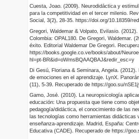
Cuesta, Joao. (2009). Neurodidáctica y estimul
para la competitividad en el tercer milenio. Re
Social, 3(2), 28-35. https://doi.org/10.18359/r
Gregori, Waldemar & Volpato, Evilasio. (2012). 
Colombia: OPAL180. De Gregori, Waldemar. (2
éxito. Editorial Waldemar De Gregori. Recuper
https://books.google.co.ve/books/about/Neu
hl=pt-BR&id=oWmsBQAAQBAJ&redir_esc=y
Di Gesú, Floriana & Seminara, Angela. (2012). 
de emociones en el aprendizaje. LynX. Panorám
(11), 5-39. Recuperado de https://goo.su/nSE1j
Gamo, José. (2010). La neuropsicología aplicad
educación: Una propuesta que tiene como objet
pedagogía/didáctica, el conocimiento de las ne
las tecnologías como herramientas didácticas 
enseñanza-aprendizaje. Madrid, España: Centro
Educativa (CADE). Recuperado de https://go