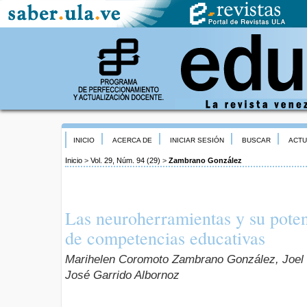
INICIO
ACERCA DE
INICIAR SESIÓN
BUSCAR
ACTU
Inicio
>
Vol. 29, Núm. 94 (29)
>
Zambrano González
Las neuroherramientas y su potenc
de competencias educativas
Marihelen Coromoto Zambrano González, Joel
José Garrido Albornoz