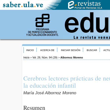
INICIO
ACERCA DE
INICIAR SESIÓN
BUSCAR
ACTU
Inicio
>
Vol. 29, Núm. 94 (29)
>
Albornoz Moreno
Cerebros lectores prácticas de ne
la educación infantil
María José Albornoz Moreno
Resumen