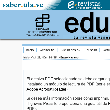
INICIO
ACERCA DE
INICIAR SESIÓN
BUSCAR
ACTU
Inicio
>
Vol. 29, Núm. 94 (29)
>
Erazo Navarro
El archivo PDF seleccionado se debe cargar aqu
instalado un módulo de lectura de PDF (por eje
Adobe Acrobat Reader
).
Si desea más información sobre cómo imprimir, 
Highwire Press le proporciona una guía útil de
P
PDFs
.