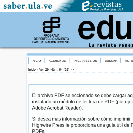
INICIO
ACERCA DE
INICIAR SESIÓN
BUSCAR
ACTU
Inicio
>
Vol. 29, Núm. 94 (29)
>
-
El archivo PDF seleccionado se debe cargar aqu
instalado un módulo de lectura de PDF (por eje
Adobe Acrobat Reader
).
Si desea más información sobre cómo imprimir, 
Highwire Press le proporciona una guía útil de
P
PDFs
.