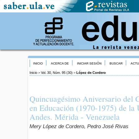
INICIO
ACERCA DE
INICIAR SESIÓN
BUSCAR
ACTU
Inicio
>
Vol. 30, Núm. 95 (30)
>
López de Cordero
Quincuagésimo Aniversario del 
en Educación (1970-1975) de la 
Andes. Mérida - Venezuela
Mery López de Cordero, Pedro José Rivas