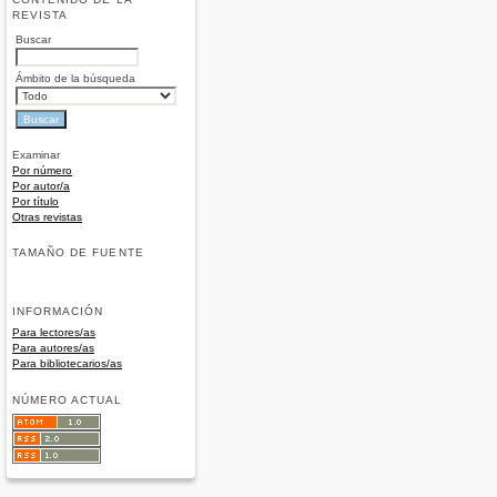
REVISTA
Buscar
Ámbito de la búsqueda
Examinar
Por número
Por autor/a
Por título
Otras revistas
TAMAÑO DE FUENTE
INFORMACIÓN
Para lectores/as
Para autores/as
Para bibliotecarios/as
NÚMERO ACTUAL