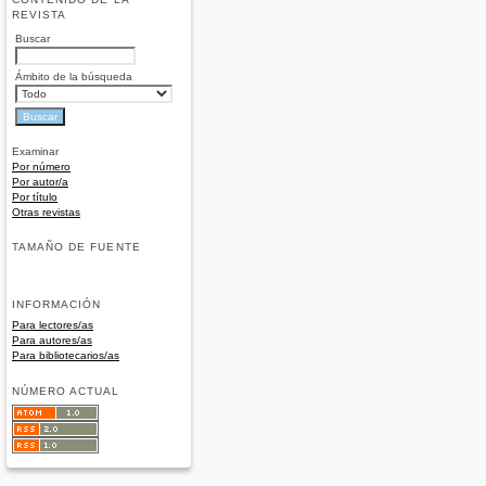
REVISTA
Buscar
Ámbito de la búsqueda
Examinar
Por número
Por autor/a
Por título
Otras revistas
TAMAÑO DE FUENTE
INFORMACIÓN
Para lectores/as
Para autores/as
Para bibliotecarios/as
NÚMERO ACTUAL