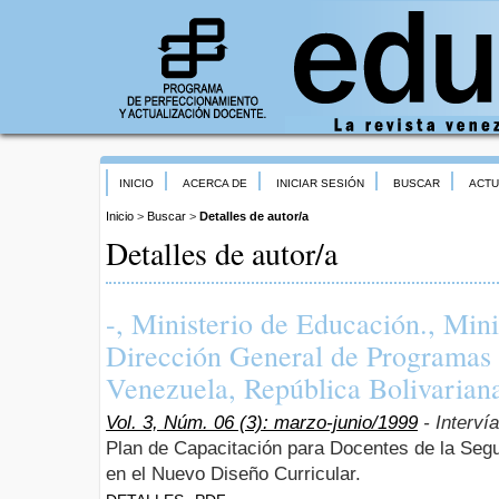
INICIO
ACERCA DE
INICIAR SESIÓN
BUSCAR
ACTU
Inicio
>
Buscar
>
Detalles de autor/a
Detalles de autor/a
-, Ministerio de Educación., Min
Dirección General de Programas 
Venezuela, República Bolivarian
Vol. 3, Núm. 06 (3): marzo-junio/1999
- Interví
Plan de Capacitación para Docentes de la Seg
en el Nuevo Diseño Curricular.