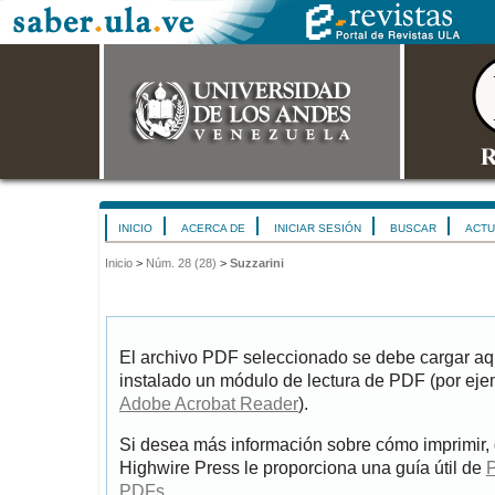
INICIO
ACERCA DE
INICIAR SESIÓN
BUSCAR
ACTU
Inicio
>
Núm. 28 (28)
>
Suzzarini
El archivo PDF seleccionado se debe cargar aqu
instalado un módulo de lectura de PDF (por eje
Adobe Acrobat Reader
).
Si desea más información sobre cómo imprimir, 
Highwire Press le proporciona una guía útil de
P
PDFs
.