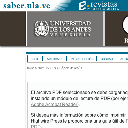
INICIO
ACERCA DE
INICIAR SESIÓN
BUSCAR
ACTU
Inicio
>
Núm. 27 (27)
>
López D’ Jesús
El archivo PDF seleccionado se debe cargar aqu
instalado un módulo de lectura de PDF (por eje
Adobe Acrobat Reader
).
Si desea más información sobre cómo imprimir, 
Highwire Press le proporciona una guía útil de
P
PDFs
.