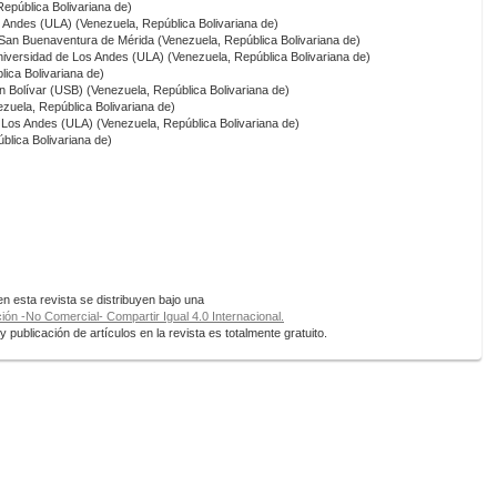
epública Bolivariana de)
s Andes (ULA) (Venezuela, República Bolivariana de)
 San Buenaventura de Mérida (Venezuela, República Bolivariana de)
niversidad de Los Andes (ULA) (Venezuela, República Bolivariana de)
ica Bolivariana de)
n Bolívar (USB) (Venezuela, República Bolivariana de)
zuela, República Bolivariana de)
 Los Andes (ULA) (Venezuela, República Bolivariana de)
blica Bolivariana de)
 esta revista se distribuyen bajo una
ón -No Comercial- Compartir Igual 4.0 Internacional.
 publicación de artículos en la revista es totalmente gratuito.