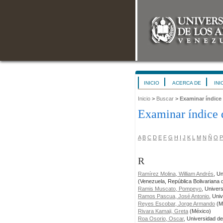
INICIO
ACERCA DE
INI
Inicio
>
Buscar
>
Examinar índice
Examinar índice 
A
B
C
D
E
F
G
H
I
J
K
L
M
N
Ñ
O
P
R
Ramírez Molina, William Andrés
, U
(Venezuela, República Bolivariana 
Ramis Muscato, Pompeyo
, Univer
Ramos Pascua, José Antonio
, Uni
Reyes Escobar, Jorge Armando
(M
Rivara Kamaji, Greta
(México)
Roa Osorio, Oscar
, Universidad d