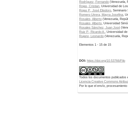
Rodríguez, Fernando
(Venezuela, R
Rojas, Cristian
, Universidad de Lo
Rojas P., José Eliodoro
, Seminario
Romero Utrera, Mayra Josefina
, U
Rosales, Alberto
(Venezuela, Repúbl
Rosales, Alberto
, Universidad Simó
Rosales Sánchez, Juan José
(Vene
Ruiz P., Ricardo A.
, Universidad de
Rujano, Leonardo
(Venezuela, Repú
Elementos 1 - 15 de 15
DOI:
https://doi.org/10.53766/Filo
Todos los documentos publicados en
Licencia Creative Commons Atribuci
Por lo que el envío, procesamiento y