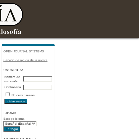
OPEN JOURNAL SYSTEMS
Servicio de ayuda de la revista
USUARIO/A
Nombre de
usuario/a
Contraseña
No cerrar sesión
IDIOMA
Escoge idioma