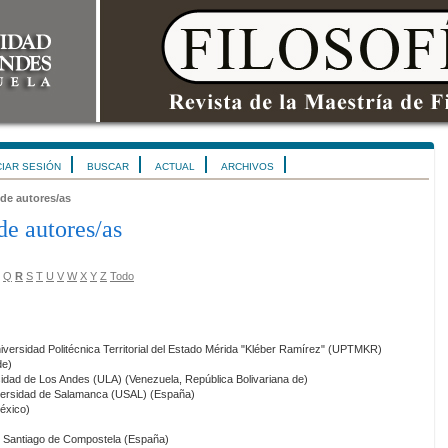
CIAR SESIÓN
BUSCAR
ACTUAL
ARCHIVOS
 de autores/as
de autores/as
Q
R
S
T
U
V
W
X
Y
Z
Todo
niversidad Politécnica Territorial del Estado Mérida "Kléber Ramírez" (UPTMKR)
de)
sidad de Los Andes (ULA) (Venezuela, República Bolivariana de)
versidad de Salamanca (USAL) (España)
éxico)
e Santiago de Compostela (España)