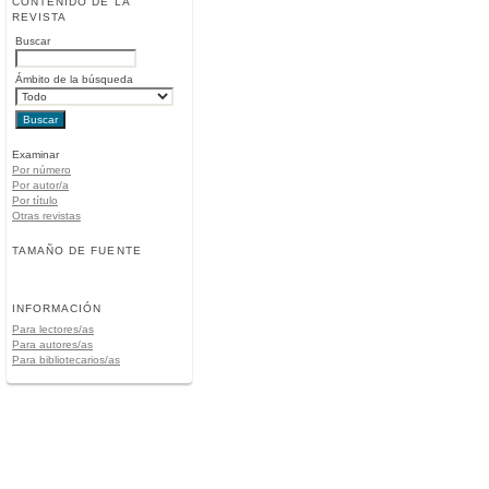
CONTENIDO DE LA
REVISTA
Buscar
Ámbito de la búsqueda
Examinar
Por número
Por autor/a
Por título
Otras revistas
TAMAÑO DE FUENTE
INFORMACIÓN
Para lectores/as
Para autores/as
Para bibliotecarios/as