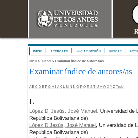
INICIO
ACERCA DE
INICIAR SESIÓN
BUSCAR
ACTU
Inicio
>
Buscar
>
Examinar índice de autores/as
Examinar índice de autores/as
A
B
C
D
E
F
G
H
I
J
K
L
M
N
Ñ
O
P
Q
R
S
T
U
V
W
X
Y
Z
Todo
L
López D’ Jesús, José Manuel
, Universidad de
República Bolivariana de)
López D’Jesús, José Manuel
, Universidad de 
República Bolivariana de)