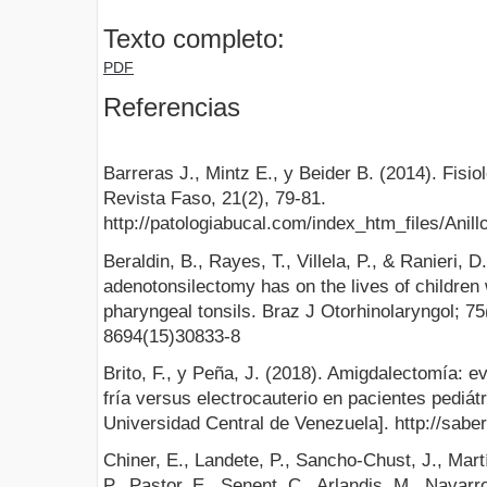
Texto completo:
PDF
Referencias
Barreras J., Mintz E., y Beider B. (2014). Fisio
Revista Faso, 21(2), 79-81.
http://patologiabucal.com/index_htm_files/An
Beraldin, B., Rayes, T., Villela, P., & Ranieri, 
adenotonsilectomy has on the lives of children 
pharyngeal tonsils. Braz J Otorhinolaryngol; 75
8694(15)30833-8
Brito, F., y Peña, J. (2018). Amigdalectomía: 
fría versus electrocauterio en pacientes pediát
Universidad Central de Venezuela]. http://sabe
Chiner, E., Landete, P., Sancho-Chust, J., Mar
P., Pastor, E., Senent, C., Arlandis, M., Navarr