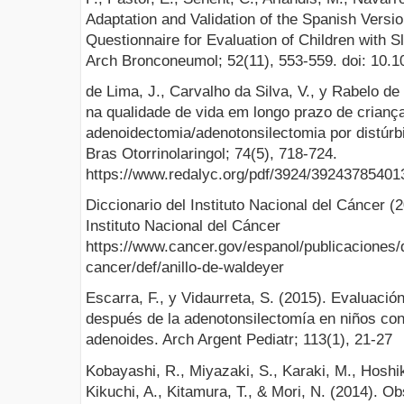
Adaptation and Validation of the Spanish Versio
Questionnaire for Evaluation of Children wit
Arch Bronconeumol; 52(11), 553-559. doi: 10.1
de Lima, J., Carvalho da Silva, V., y Rabelo de
na qualidade de vida em longo prazo de crianç
adenoidectomia/adenotonsilectomia por distúrb
Bras Otorrinolaringol; 74(5), 718-724.
https://www.redalyc.org/pdf/3924/39243785401
Diccionario del Instituto Nacional del Cáncer (
Instituto Nacional del Cáncer
https://www.cancer.gov/espanol/publicaciones/d
cancer/def/anillo-de-waldeyer
Escarra, F., y Vidaurreta, S. (2015). Evaluación
después de la adenotonsilectomía en niños con 
adenoides. Arch Argent Pediatr; 113(1), 21-27
Kobayashi, R., Miyazaki, S., Karaki, M., Hoshi
Kikuchi, A., Kitamura, T., & Mori, N. (2014). O