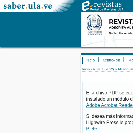
INICIO
ACERCA DE
INI
Inicio
>
Núm. 1 (2012)
>
Alcedo S
El archivo PDF selecc
instalado un módulo d
Adobe Acrobat Reade
Si desea más informac
Highwire Press le pro
PDFs
.