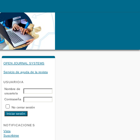
OPEN JOURNAL SYSTEMS
Servicio de ayuda de la revista
USUARIO/A
Nombre de
usuario/a
Contraseña
No cerrar sesión
NOTIFICACIONES
Vista
Suscribirse