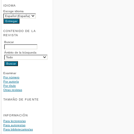
IDIOMA
Escoge idioma
CONTENIDO DE LA
REVISTA
Buscar
Ámbito de la búsqueda
Examinar
Por número
Por autor/a
Por título
Otras revistas
TAMAÑO DE FUENTE
INFORMACIÓN
Para lectores/as
Para autores/as
Para bibliotecarios/as