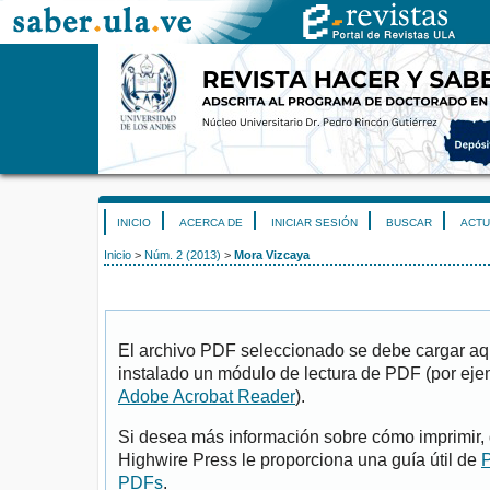
INICIO
ACERCA DE
INICIAR SESIÓN
BUSCAR
ACTU
Inicio
>
Núm. 2 (2013)
>
Mora Vizcaya
El archivo PDF seleccionado se debe cargar aqu
instalado un módulo de lectura de PDF (por eje
Adobe Acrobat Reader
).
Si desea más información sobre cómo imprimir, 
Highwire Press le proporciona una guía útil de
P
PDFs
.