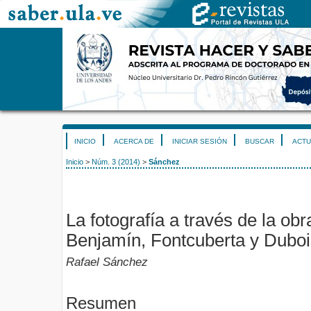
INICIO
ACERCA DE
INICIAR SESIÓN
BUSCAR
ACTU
Inicio
>
Núm. 3 (2014)
>
Sánchez
La fotografía a través de la ob
Benjamín, Fontcuberta y Duboi
Rafael Sánchez
Resumen