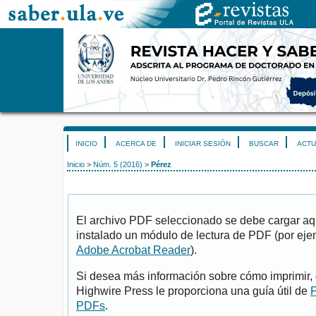
INICIO
ACERCA DE
INICIAR SESIÓN
BUSCAR
ACTU
Inicio
>
Núm. 5 (2016)
>
Pérez
El archivo PDF seleccionado se debe cargar aqu
instalado un módulo de lectura de PDF (por eje
Adobe Acrobat Reader
).
Si desea más información sobre cómo imprimir, 
Highwire Press le proporciona una guía útil de
P
PDFs
.