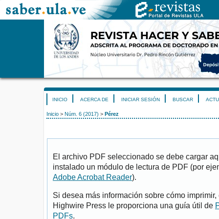
INICIO
ACERCA DE
INICIAR SESIÓN
BUSCAR
ACTU
Inicio
>
Núm. 6 (2017)
>
Pérez
El archivo PDF seleccionado se debe cargar aqu
instalado un módulo de lectura de PDF (por eje
Adobe Acrobat Reader
).
Si desea más información sobre cómo imprimir, 
Highwire Press le proporciona una guía útil de
P
PDFs
.