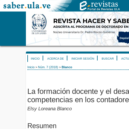
INICIO
ACERCA DE
INICIAR SESIÓN
BUSCAR
ACTU
Inicio
>
Núm. 7 (2018)
>
Blanco
La formación docente y el desa
competencias en los contador
Elsy Loreana Blanco
Resumen