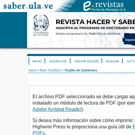
INICIO
ACERCA DE
INICIAR SESIÓN
BUSCAR
ACTU
Inicio
>
Núm. 8 (2021)
>
Trujillo de Zambrano
El archivo PDF seleccionado se debe cargar aqu
instalado un módulo de lectura de PDF (por eje
Adobe Acrobat Reader
).
Si desea más información sobre cómo imprimir, 
Highwire Press le proporciona una guía útil de
P
PDFs
.