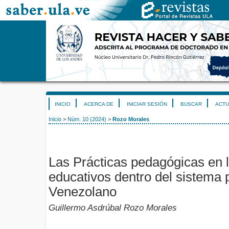
INICIO
ACERCA DE
INICIAR SESIÓN
BUSCAR
ACTU
Inicio
>
Núm. 10 (2024)
>
Rozo Morales
Las Prácticas pedagógicas en 
educativos dentro del sistema 
Venezolano
Guillermo Asdrúbal Rozo Morales