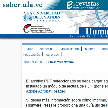
INICIO
ACERCA DE
INICIAR SESIÓN
BUSCAR
ACTU
PUBLICACIÓN
CEAA-ULA
Inicio
>
Núm. 30 (16)
>
De la Vega Navarro
El archivo PDF seleccionado se debe cargar aqu
instalado un módulo de lectura de PDF (por eje
Adobe Acrobat Reader
).
Si desea más información sobre cómo imprimir, 
Highwire Press le proporciona una guía útil de
P