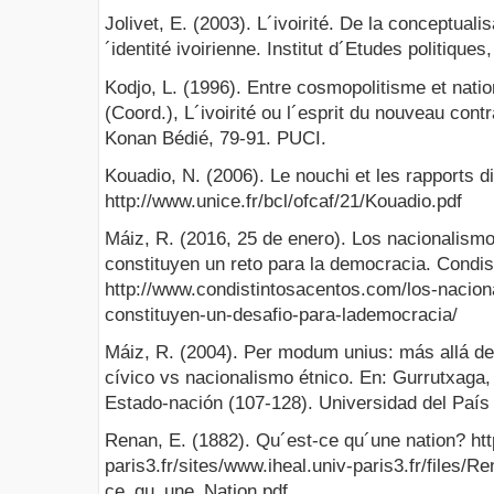
Jolivet, E. (2003). L´ivoirité. De la conceptualis
´identité ivoirienne. Institut d´Etudes politique
Kodjo, L. (1996). Entre cosmopolitisme et nation
(Coord.), L´ivoirité ou l´esprit du nouveau cont
Konan Bédié, 79-91. PUCI.
Kouadio, N. (2006). Le nouchi et les rapports di
http://www.unice.fr/bcl/ofcaf/21/Kouadio.pdf
Máiz, R. (2016, 25 de enero). Los nacionalism
constituyen un reto para la democracia. Condis
http://www.condistintosacentos.com/los-nacio
constituyen-un-desafio-para-lademocracia/
Máiz, R. (2004). Per modum unius: más allá de
cívico vs nacionalismo étnico. En: Gurrutxaga, 
Estado-nación (107-128). Universidad del País
Renan, E. (1882). Qu´est-ce qu´une nation? htt
paris3.fr/sites/www.iheal.univ-paris3.fr/files/
ce_qu_une_Nation.pdf