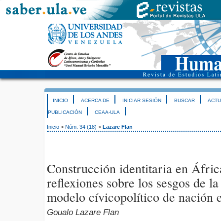
INICIO
ACERCA DE
INICIAR SESIÓN
BUSCAR
ACTU
PUBLICACIÓN
CEAA-ULA
Inicio
>
Núm. 34 (18)
>
Lazare Flan
Construcción identitaria en Áfric
reflexiones sobre los sesgos de l
modelo cívicopolítico de nación 
Goualo Lazare Flan