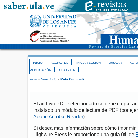
INICIO
ACERCA DE
INICIAR SESIÓN
BUSCAR
ACTU
PUBLICACIÓN
CEAA-ULA
Inicio
>
Núm. 1 (1)
>
Mata Carnevali
El archivo PDF seleccionado se debe cargar aqu
instalado un módulo de lectura de PDF (por eje
Adobe Acrobat Reader
).
Si desea más información sobre cómo imprimir, 
Highwire Press le proporciona una guía útil de
P