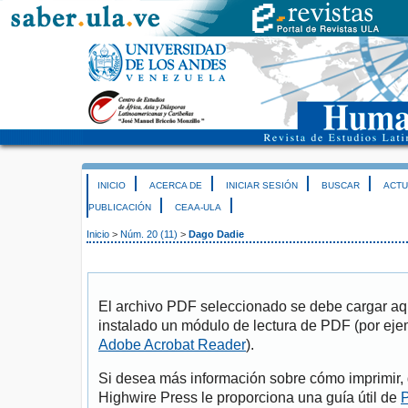
INICIO
ACERCA DE
INICIAR SESIÓN
BUSCAR
ACTU
PUBLICACIÓN
CEAA-ULA
Inicio
>
Núm. 20 (11)
>
Dago Dadie
El archivo PDF seleccionado se debe cargar aqu
instalado un módulo de lectura de PDF (por eje
Adobe Acrobat Reader
).
Si desea más información sobre cómo imprimir, 
Highwire Press le proporciona una guía útil de
P