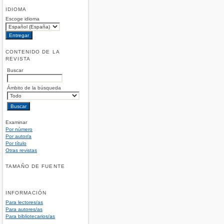
IDIOMA
Escoge idioma
CONTENIDO DE LA
REVISTA
Buscar
Ámbito de la búsqueda
Examinar
Por número
Por autor/a
Por título
Otras revistas
TAMAÑO DE FUENTE
INFORMACIÓN
Para lectores/as
Para autores/as
Para bibliotecarios/as