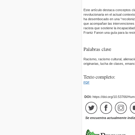
Este artículo destaca conceptos cl
revolucionaria en el actual context
ha desembocado en una “recolonizac
que acompañan las intervenciones d
racista que sostiene la incapacida
Frantz Fanon una guía para la resi
Palabras clave
Racismo, racismo cultural, alienaci
originarias, lucha de clases, emanc
Texto completo:
PDF
DOI:
https://doi.org/10.53766/Hu
Se encuentra actualmente indi