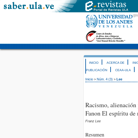
INICIO
ACERCA DE
INI
PUBLICACIÓN
CEAA-ULA
Inicio
>
Núm. 4 (3)
>
Lee
Racismo, alienación
Fanon El espíritu de 
Franz Lee
Resumen