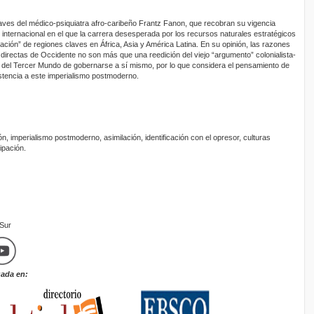
aves del médico-psiquiatra afro-caribeño Frantz Fanon, que recobran su vigencia
o internacional en el que la carrera desesperada por los recursos naturales estratégicos
ión” de regiones claves en África, Asia y América Latina. En su opinión, las razones
irectas de Occidente no son más que una reedición del viejo “argumento” colonialista-
d del Tercer Mundo de gobernarse a sí mismo, por lo que considera el pensamiento de
stencia a este imperialismo postmoderno.
ón, imperialismo postmoderno, asimilación, identificación con el opresor, culturas
ipación.
mSur
zada en: