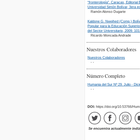
“fronterología”. Caracas, Editorial
Universidad Simón Bolívar, 3era ed
Ramón Alonso Dugarte
Kaldone G. Nweihed (Comp.) Bolívar
Popular para la Educación Superior
del Sector Universitario, 2009. 101
Ricardo Moncada Andrade
Nuestros Colaboradores
Nuestros Colaboradores
- -
Número Completo
Humania del Sur Nº 29. Julio - Di
- -
DOI:
https://doi.org/10.53766/Hu
Se encuentra actualmente indi