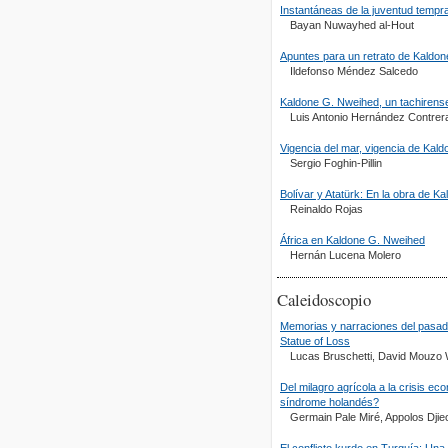
Instantáneas de la juventud temp
Bayan Nuwayhed al-Hout
Apuntes para un retrato de Kaldo
Ildefonso Méndez Salcedo
Kaldone G. Nweihed, un tachirens
Luis Antonio Hernández Contrer
Vigencia del mar, vigencia de Kal
Sergio Foghin-Pillin
Bolívar y Atatürk: En la obra de K
Reinaldo Rojas
África en Kaldone G. Nweihed
Hernán Lucena Molero
Caleidoscopio
Memorias y narraciones del pasado
Statue of Loss
Lucas Bruschetti, David Mouzo 
Del milagro agrícola a la crisis e
síndrome holandés?
Germain Pale Miré, Appolos Djie
El conflicto kurdo en Turquía: Una