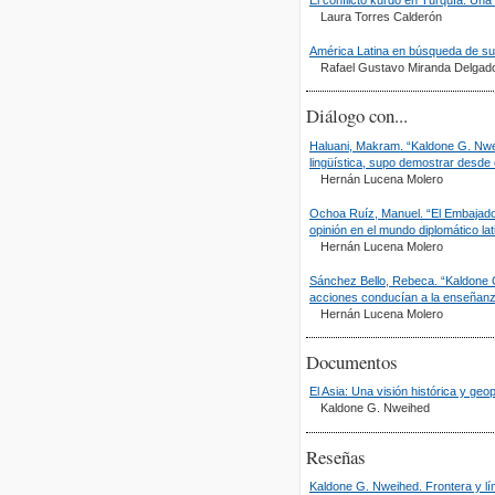
Laura Torres Calderón
América Latina en búsqueda de su 
Rafael Gustavo Miranda Delgad
Diálogo con...
Haluani, Makram. “Kaldone G. Nweih
lingüística, supo demostrar desde e
Hernán Lucena Molero
Ochoa Ruíz, Manuel. “El Embajador
opinión en el mundo diplomático la
Hernán Lucena Molero
Sánchez Bello, Rebeca. “Kaldone 
acciones conducían a la enseñanza,
Hernán Lucena Molero
Documentos
El Asia: Una visión histórica y geop
Kaldone G. Nweihed
Reseñas
Kaldone G. Nweihed. Frontera y lí