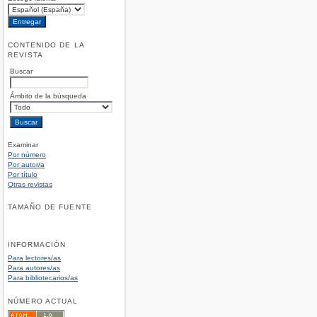
CONTENIDO DE LA
REVISTA
Buscar
Ámbito de la búsqueda
Examinar
Por número
Por autor/a
Por título
Otras revistas
TAMAÑO DE FUENTE
INFORMACIÓN
Para lectores/as
Para autores/as
Para bibliotecarios/as
NÚMERO ACTUAL