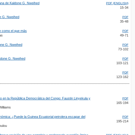
rana de Kaldone G. Nweihed
PDF (ENGLISH)
15-34
ne G. Nweihed
PDF
35-48
e como el que más
PDF
as
49-71
done G. Nweihed
PDF
73-102
aldone G. Nweihed
PDF
103-121
PDF
123-162
 en la República Democrática del Congo: Faustin Linyekula y
PDF
165-194
Williams
conómica: ¿Puede la Guinea Ecuatorial petrolera escapar del
PDF
195-214
oulou
 breve revisión de una compleja y prolongada cuestión étnica