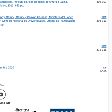
 Equinoccio, Instituto de Altos Estudios de América Latina,
305-307
ición, 2013, 653 pp.
 y Atatürk, Atatürk y Bolívar. Caracas, Ministerio del Poder
PDF
, Consejo Nacional de Universidades, Oficina de Planificación
308-313
 pp.
PDF
314-318
ciembre 2020
PDF
1-319
mSur
zada en: