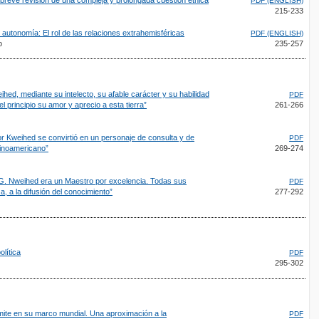
PDF (ENGLISH)
215-233
autonomía: El rol de las relaciones extrahemisféricas
PDF (ENGLISH)
o
235-257
ed, mediante su intelecto, su afable carácter y su habilidad
PDF
l principio su amor y aprecio a esta tierra”
261-266
 Kweihed se convirtió en un personaje de consulta y de
PDF
tinoamericano”
269-274
G. Nweihed era un Maestro por excelencia. Todas sus
PDF
 a la difusión del conocimiento”
277-292
olítica
PDF
295-302
mite en su marco mundial. Una aproximación a la
PDF