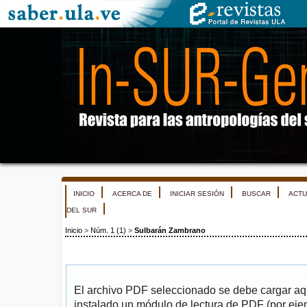
INICIO
ACERCA DE
INICIAR SESIÓN
BUSCAR
ACTU
DEL SUR
Inicio
>
Núm. 1 (1)
>
Sulbarán Zambrano
El archivo PDF seleccionado se debe cargar aqu
instalado un módulo de lectura de PDF (por eje