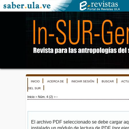
INICIO
ACERCA DE
INICIAR SESIÓN
BUSCAR
ACTU
DEL SUR
Inicio
>
Núm. 4 (2)
>
-
El archivo PDF seleccionado se debe cargar aqu
instalado un módulo de lectura de PDF (por eje